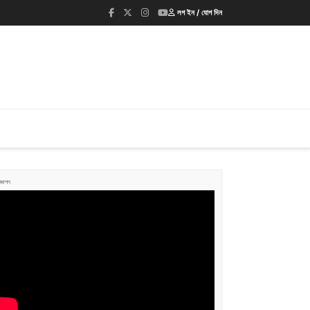
লগ ইন / যোগ দিন
জ্ঞাপন