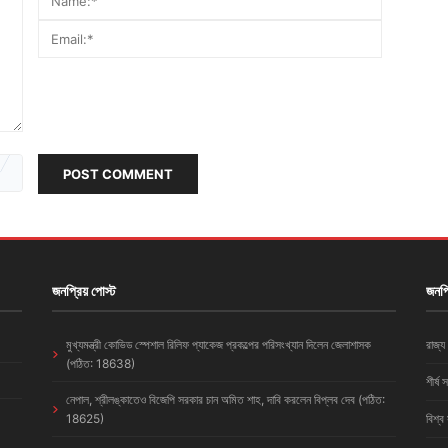
POST COMMENT
জনপ্রিয় পোস্ট
জনপ্
মুখ্যমন্ত্রী কোভিড স্পেশাল রিলিফ প্যাকেজ প্রকল্পের পরিসংখ্যান দিলেন জেলাশাসক
রাজ্য
(পঠিত: 18638)
শীর্ষ 
নেপাল, শ্রীলঙ্কাতেও বিজেপি সরকার চান অমিত শাহ, দাবি করলেন বিপ্লব দেব (পঠিত:
18625)
বিশ্ব