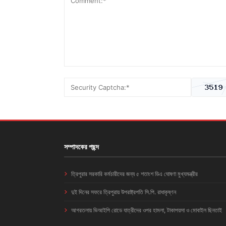
সম্পাদকের পছন্দ
ত্রিপুরার সরকারি কর্মচারীদের জন্য ৫ শতাংশ ডিএ ঘোষণা মুখ্যমন্ত্রীর
দুই দিনের সফরে ত্রিপুরায় উপরাষ্ট্রপতি সি.পি. রাধাকৃষ্ণন
আগরতলায় ভিআইপি রোডে যাত্রীদের ওপর হামলা, টাকাপয়সা ও মোবাইল ছিনতাই