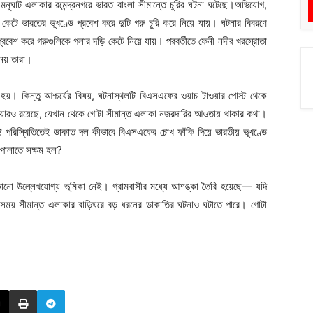
মনুঘাট এলাকার রমেন্দ্রনগরে ভারত বাংলা সীমান্তে চুরির ঘটনা ঘটেছে।অভিযোগ,
 কেটে ভারতের ভূখণ্ডে প্রবেশ করে দুটি গরু চুরি করে নিয়ে যায়। ঘটনার বিবরণে
 প্রবেশ করে গরুগুলিকে গলার দড়ি কেটে নিয়ে যায়। পরবর্তীতে ফেনী নদীর খরস্রোতা
নেয় তারা।
ি হয়। কিন্তু আশ্চর্যের বিষয়, ঘটনাস্থলটি বিএসএফের ওয়াচ টাওয়ার পোস্ট থেকে
টাওয়ারও রয়েছে, যেখান থেকে গোটা সীমান্ত এলাকা নজরদারির আওতায় থাকার কথা।
 পরিস্থিতিতেই ডাকাত দল কীভাবে বিএসএফের চোখ ফাঁকি দিয়ে ভারতীয় ভূখণ্ডে
ে পালাতে সক্ষম হল?
কোনো উল্লেখযোগ্য ভূমিকা নেই। গ্রামবাসীর মধ্যে আশঙ্কা তৈরি হয়েছে— যদি
ো সময় সীমান্ত এলাকার বাড়িঘরে বড় ধরনের ডাকাতির ঘটনাও ঘটাতে পারে। গোটা