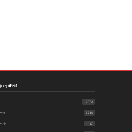
রিয় ক্যাটাগরি
17973
সংবাদ
8346
 সংবাদ
4437