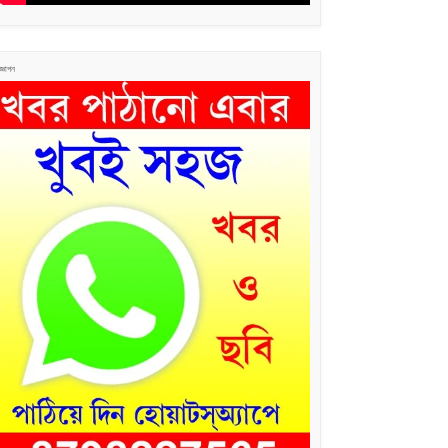
জ্ঞাপন