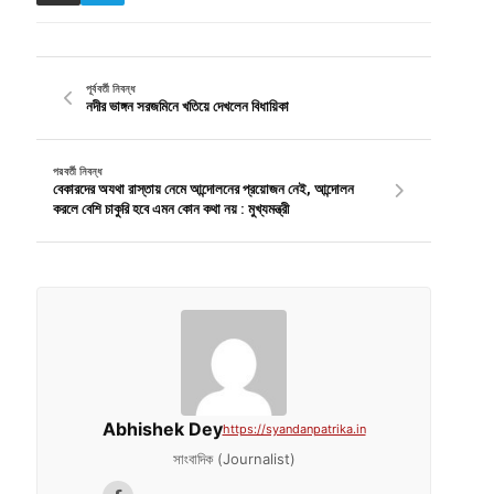
পূর্ববর্তী নিবন্ধ
নদীর ভাঙ্গন সরজমিনে খতিয়ে দেখলেন বিধায়িকা
পরবর্তী নিবন্ধ
বেকারদের অযথা রাস্তায় নেমে আন্দোলনের প্রয়োজন নেই, আন্দোলন
করলে বেশি চাকুরি হবে এমন কোন কথা নয় : মুখ্যমন্ত্রী
Abhishek Dey
https://syandanpatrika.in
সাংবাদিক (Journalist)