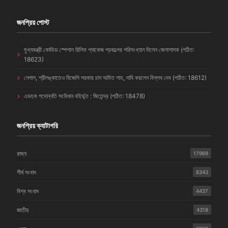
জনপ্রিয় পোস্ট
মুখ্যমন্ত্রী কোভিড স্পেশাল রিলিফ প্যাকেজ প্রকল্পের পরিসংখ্যান দিলেন জেলাশাসক (পঠিত:
18623)
নেপাল, শ্রীলঙ্কাতেও বিজেপি সরকার চান অমিত শাহ, দাবি করলেন বিপ্লব দেব (পঠিত: 18612)
এডহক পদোন্নতি সংবিধান বহির্ভূত : জিতেন্দ্র (পঠিত: 18478)
জনপ্রিয় ক্যাটাগরি
রাজ্য
17969
শীর্ষ সংবাদ
8343
বিশ্ব সংবাদ
4437
জাতীয়
4318