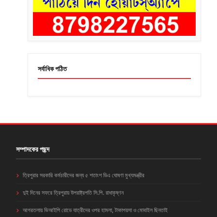
সর্বাধিক পঠিত
সম্পাদকের পছন্দ
ত্রিপুরার সরকারি কর্মচারীদের জন্য ৫ শতাংশ ডিএ ঘোষণা মুখ্যমন্ত্রীর
দুই দিনের সফরে ত্রিপুরায় উপরাষ্ট্রপতি সি.পি. রাধাকৃষ্ণন
আগরতলায় ভিআইপি রোডে যাত্রীদের ওপর হামলা, টাকাপয়সা ও মোবাইল ছিনতাই