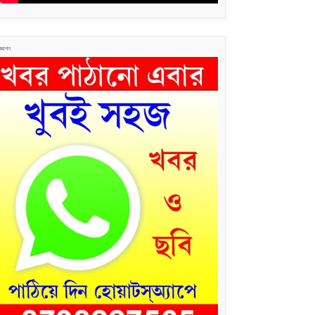
জ্ঞাপন