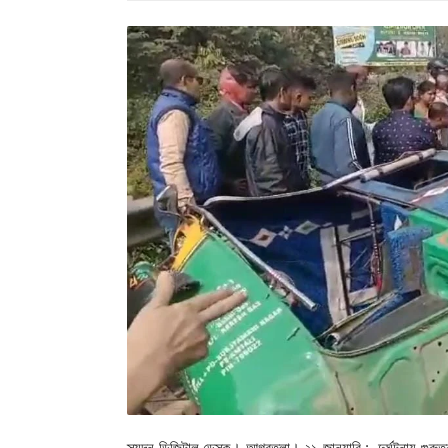
স্যন্দন ডিজিটাল ডেস্ক। আগরতলা। ২১ জানুয়ারি : দুর্ঘটনায় গ