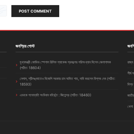
POST COMMENT
জনপ্রিয় পোস্ট
জনপ্
মুখ্যমন্ত্রী কোভিড স্পেশাল রিলিফ প্যাকেজ প্রকল্পের পরিসংখ্যান দিলেন জেলাশাসক
রাজ্য
(পঠিত: 18604)
শীর্ষ 
নেপাল, শ্রীলঙ্কাতেও বিজেপি সরকার চান অমিত শাহ, দাবি করলেন বিপ্লব দেব (পঠিত:
18593)
বিশ্ব
এডহক পদোন্নতি সংবিধান বহির্ভূত : জিতেন্দ্র (পঠিত: 18460)
জাতীয
খেলা