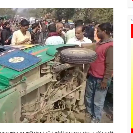
বি
ুরুতর ভাবে আহত এক অটো চালক। ঘটনা সূর্যমনিনগর স্কুলের সামনে। এদিন মারুতি