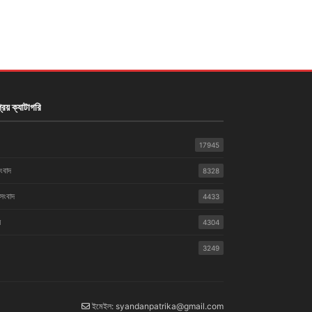
রিয় ক্যাটাগরি
17945
সংবাদ
8328
 সংবাদ
4433
়
4304
3249
ইমেইল: syandanpatrika@gmail.com