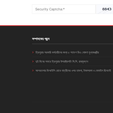
সম্পাদকের পছন্দ
ত্রিপুরার সরকারি কর্মচারীদের জন্য ৫ শতাংশ ডিএ ঘোষণা মুখ্যমন্ত্রীর
দুই দিনের সফরে ত্রিপুরায় উপরাষ্ট্রপতি সি.পি. রাধাকৃষ্ণন
আগরতলায় ভিআইপি রোডে যাত্রীদের ওপর হামলা, টাকাপয়সা ও মোবাইল ছিনতাই