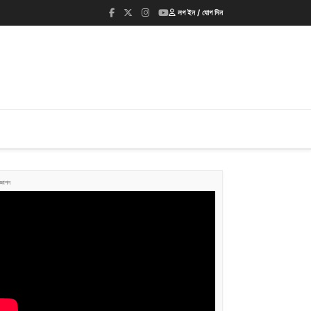
লগ ইন / যোগ দিন
জ্ঞাপন