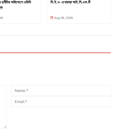
ার দুর্নীতির অভিযোগে এডিসি
সি.ই.ও -র দারস্থ আই.পি.এফ.টি
্ধে
26
Aug 06, 2026