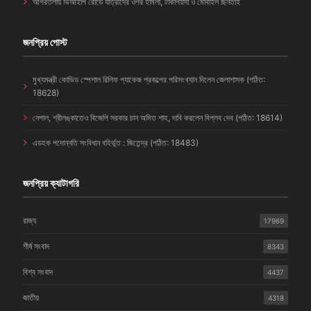
আগরতলায় ভিআইপি রোডে যাত্রীদের ওপর হামলা, টাকাপয়সা ও মোবাইল ছিনতাই
জনপ্রিয় পোস্ট
মুখ্যমন্ত্রী কোভিড স্পেশাল রিলিফ প্যাকেজ প্রকল্পের পরিসংখ্যান দিলেন জেলাশাসক (পঠিত:
18628)
নেপাল, শ্রীলঙ্কাতেও বিজেপি সরকার চান অমিত শাহ, দাবি করলেন বিপ্লব দেব (পঠিত: 18614)
এডহক পদোন্নতি সংবিধান বহির্ভূত : জিতেন্দ্র (পঠিত: 18483)
জনপ্রিয় ক্যাটাগরি
রাজ্য
17969
শীর্ষ সংবাদ
8343
বিশ্ব সংবাদ
4437
জাতীয়
4318