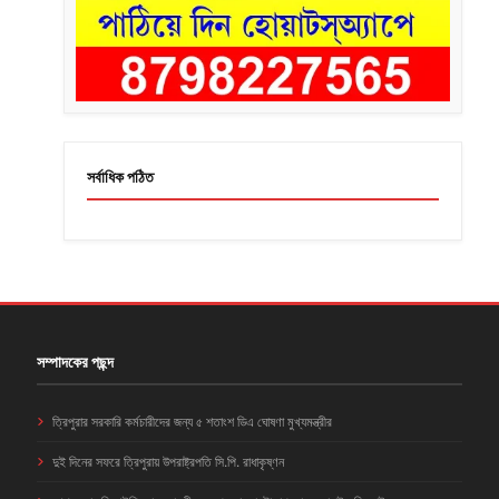
সর্বাধিক পঠিত
সম্পাদকের পছন্দ
ত্রিপুরার সরকারি কর্মচারীদের জন্য ৫ শতাংশ ডিএ ঘোষণা মুখ্যমন্ত্রীর
দুই দিনের সফরে ত্রিপুরায় উপরাষ্ট্রপতি সি.পি. রাধাকৃষ্ণন