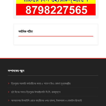
সর্বাধিক পঠিত
সম্পাদকের পছন্দ
ত্রিপুরার সরকারি কর্মচারীদের জন্য ৫ শতাংশ ডিএ ঘোষণা মুখ্যমন্ত্রীর
দুই দিনের সফরে ত্রিপুরায় উপরাষ্ট্রপতি সি.পি. রাধাকৃষ্ণন
আগরতলায় ভিআইপি রোডে যাত্রীদের ওপর হামলা, টাকাপয়সা ও মোবাইল ছিনতাই