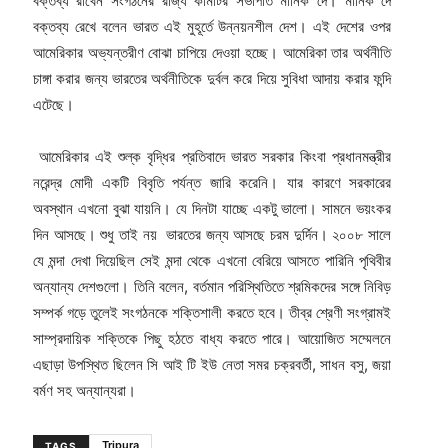
বক্তব্য রাখেন সংগঠনের রাজ্য কমিটির সভাপতি মানিক দে। মানিক দে
বক্তব্য রেখে বলেন ভারত এই মুহূর্তে উন্নয়নশীল দেশ। এই দেশের ওপর
আমেরিকার অভ্যন্তরীণ বোঝা চাপিয়ে দেওয়া হচ্ছে। আমেরিকা তার অর্থনীতি
চাঙ্গা করার জন্য ভারতের অর্থনীতিকে দুর্বল করে দিয়ে সুবিধা আদায় করার ফন্দি
এটেছে।
আমেরিকার এই শুল্ক বৃদ্ধির প্রতিবাদে ভারত সরকার কিংবা প্রধানমন্ত্রীর
নরেন্দ্র মোদী একটি বিবৃতি পর্যন্ত জারি করেনি। যার কারণে সরকারের
অবস্থান এখনো বুঝা যায়নি। যে দিনটা যাচ্ছে একটু ভালো। সামনে ভয়ংকর
দিন আসছে। শুধু তাই নয় ভারতের জন্য আসছে চরম দুর্দিন। ২০০৮ সালে
যে মন্দা দেখা দিয়েছিল সেই মন্দা থেকে এখনো বেরিয়ে আসতে পারিনি পৃথিবীর
অন্যান্য দেশগুলো। তিনি বলেন, বর্তমান পরিস্থিতিতে শ্রমিকদের সঙ্গে নিবিড়
সম্পর্ক গড়ে তুলেই সংগঠনকে শক্তিশালী করতে হবে। তীব্র শ্রেণী সংগ্রামই
সাম্প্রদায়িক শক্তিকে পিছু হঠতে বাধ্য করতে পারে। আয়োজিত সম্মেলনে
এছাড়া উপস্থিত ছিলেন সি আই টি ইউ নেতা সমর চক্রবর্তী, সাধন বসু, জয়া
বর্মণ সহ অন্যান্যরা।
Tripura
TAGS