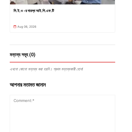
সি.ই.ও -র দারস্থ আই.পি.এফ.টি
Aug 06, 2026
মন্তব্য সমূহ (0)
এখনো কোনো মন্তব্য করা হয়নি। প্রথম মন্তব্যকারী হোন!
আপনার মতামত জানান