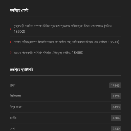
জনপ্রিয় পোস্ট
মুখ্যমন্ত্রী কোভিড স্পেশাল রিলিফ প্যাকেজ প্রকল্পের পরিসংখ্যান দিলেন জেলাশাসক (পঠিত:
18602)
নেপাল, শ্রীলঙ্কাতেও বিজেপি সরকার চান অমিত শাহ, দাবি করলেন বিপ্লব দেব (পঠিত: 18590)
এডহক পদোন্নতি সংবিধান বহির্ভূত : জিতেন্দ্র (পঠিত: 18459)
জনপ্রিয় ক্যাটাগরি
রাজ্য
17945
শীর্ষ সংবাদ
8328
বিশ্ব সংবাদ
4433
জাতীয়
4304
খেলা
3249