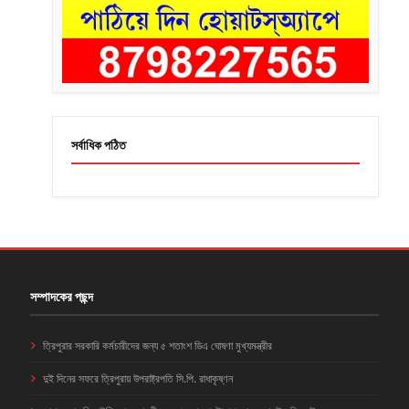
সর্বাধিক পঠিত
সম্পাদকের পছন্দ
ত্রিপুরার সরকারি কর্মচারীদের জন্য ৫ শতাংশ ডিএ ঘোষণা মুখ্যমন্ত্রীর
দুই দিনের সফরে ত্রিপুরায় উপরাষ্ট্রপতি সি.পি. রাধাকৃষ্ণন