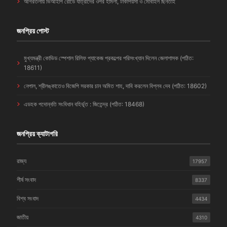
আগরতলায় ভিআইপি রোডে যাত্রীদের ওপর হামলা, টাকাপয়সা ও মোবাইল ছিনতাই
জনপ্রিয় পোস্ট
মুখ্যমন্ত্রী কোভিড স্পেশাল রিলিফ প্যাকেজ প্রকল্পের পরিসংখ্যান দিলেন জেলাশাসক (পঠিত:
18611)
নেপাল, শ্রীলঙ্কাতেও বিজেপি সরকার চান অমিত শাহ, দাবি করলেন বিপ্লব দেব (পঠিত: 18602)
এডহক পদোন্নতি সংবিধান বহির্ভূত : জিতেন্দ্র (পঠিত: 18468)
জনপ্রিয় ক্যাটাগরি
রাজ্য
17957
শীর্ষ সংবাদ
8337
বিশ্ব সংবাদ
4434
জাতীয়
4310