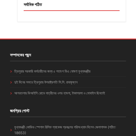
সর্বাধিক পঠিত
সম্পাদকের পছন্দ
ত্রিপুরার সরকারি কর্মচারীদের জন্য ৫ শতাংশ ডিএ ঘোষণা মুখ্যমন্ত্রীর
দুই দিনের সফরে ত্রিপুরায় উপরাষ্ট্রপতি সি.পি. রাধাকৃষ্ণন
আগরতলায় ভিআইপি রোডে যাত্রীদের ওপর হামলা, টাকাপয়সা ও মোবাইল ছিনতাই
জনপ্রিয় পোস্ট
মুখ্যমন্ত্রী কোভিড স্পেশাল রিলিফ প্যাকেজ প্রকল্পের পরিসংখ্যান দিলেন জেলাশাসক (পঠিত:
18653)