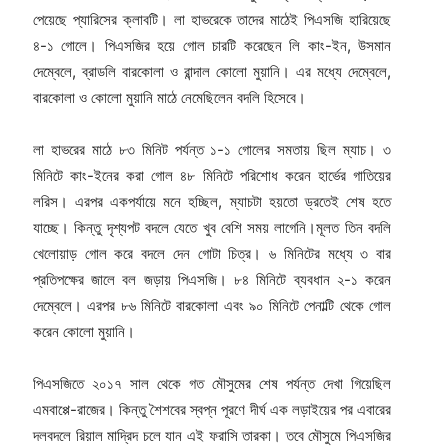
পেয়েছে প্যারিসের ক্লাবটি। লা হাভরেকে তাদের মাঠেই পিএসজি হারিয়েছে
৪-১ গোলে। পিএসজির হয়ে গোল চারটি করেছেন লি কাং-ইন, উসমান
দেম্বেলে, ব্রাডলি বারকোলা ও রান্দাল কোলো মুয়ানি। এর মধ্যে দেম্বেলে,
বারকোলা ও কোলো মুয়ানি মাঠে নেমেছিলেন বদলি হিসেবে।
লা হাভরের মাঠে ৮৩ মিনিট পর্যন্ত ১-১ গোলের সমতায় ছিল ম্যাচ। ৩
মিনিটে কাং-ইনের করা গোল ৪৮ মিনিটে পরিশোধ করেন হার্ভের গাতিয়ের
লরিস। এরপর একপর্যায়ে মনে হচ্ছিল, ম্যাচটা হয়তো ড্রতেই শেষ হতে
যাচ্ছে। কিন্তু দৃশ্যপট বদলে যেতে খুব বেশি সময় লাগেনি।মূলত তিন বদলি
খেলোয়াড় গোল করে বদলে দেন গোটা চিত্র। ৬ মিনিটের মধ্যে ৩ বার
প্রতিপক্ষের জালে বল জড়ায় পিএসজি। ৮৪ মিনিটে ব্যবধান ২-১ করেন
দেম্বেলে। এরপর ৮৬ মিনিটে বারকোলা এবং ৯০ মিনিটে পেনাল্টি থেকে গোল
করেন কোলো মুয়ানি।
পিএসজিতে ২০১৭ সাল থেকে গত মৌসুমের শেষ পর্যন্ত দেখা গিয়েছিল
এমবাপ্পে-রাজের। কিন্তু শৈশবের স্বপ্ন পূরণে দীর্ঘ এক লড়াইয়ের পর এবারের
দলবদলে রিয়াল মাদ্রিদ চলে যান এই ফরাসি তারকা। তবে মৌসুমে পিএসজির