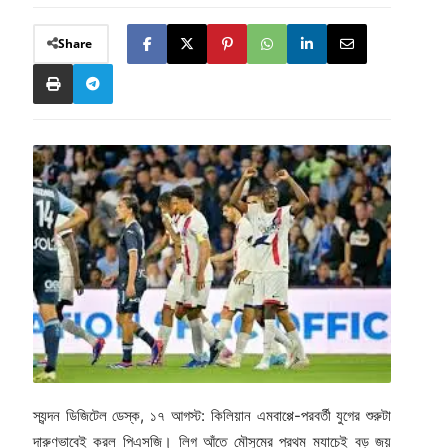
Share
স্যন্দন ডিজিটেল ডেস্ক, ১৭ আগস্ট: কিলিয়ান এমবাপ্পে-পরবর্তী যুগের শুরুটা
দারুণভাবেই করল পিএসজি। লিগ আঁতে মৌসুমের প্রথম ম্যাচেই বড় জয়