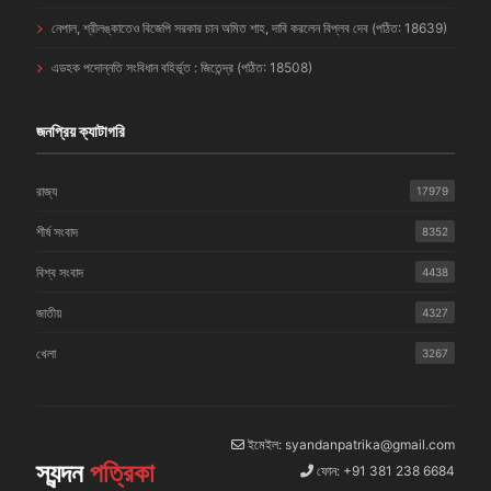
নেপাল, শ্রীলঙ্কাতেও বিজেপি সরকার চান অমিত শাহ, দাবি করলেন বিপ্লব দেব (পঠিত: 18639)
এডহক পদোন্নতি সংবিধান বহির্ভূত : জিতেন্দ্র (পঠিত: 18508)
জনপ্রিয় ক্যাটাগরি
রাজ্য
17979
শীর্ষ সংবাদ
8352
বিশ্ব সংবাদ
4438
জাতীয়
4327
খেলা
3267
ইমেইল: syandanpatrika@gmail.com
স্যন্দন
পত্রিকা
ফোন: +91 381 238 6684