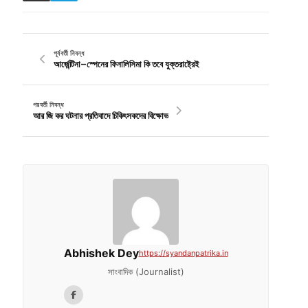
পূর্ববর্তী নিবন্ধ
আর্জেন্টিনা–স্পেনের ফিনালিসিমা কি তবে যুক্তরাষ্ট্রেই
পরবর্তী নিবন্ধ
আর জি কর ঘটনার প্রতিবাদে চিকিৎসকদের বিক্ষোভ
Abhishek Dey
https://syandanpatrika.in
সাংবাদিক (Journalist)