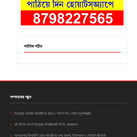
সর্বাধিক পঠিত
সম্পাদকের পছন্দ
ত্রিপুরার সরকারি কর্মচারীদের জন্য ৫ শতাংশ ডিএ ঘোষণা মুখ্যমন্ত্রীর
দুই দিনের সফরে ত্রিপুরায় উপরাষ্ট্রপতি সি.পি. রাধাকৃষ্ণন
আগরতলায় ভিআইপি রোডে যাত্রীদের ওপর হামলা, টাকাপয়সা ও মোবাইল ছিনতাই