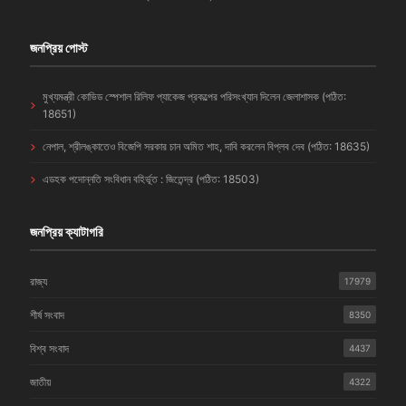
জনপ্রিয় পোস্ট
মুখ্যমন্ত্রী কোভিড স্পেশাল রিলিফ প্যাকেজ প্রকল্পের পরিসংখ্যান দিলেন জেলাশাসক (পঠিত:
18651)
নেপাল, শ্রীলঙ্কাতেও বিজেপি সরকার চান অমিত শাহ, দাবি করলেন বিপ্লব দেব (পঠিত: 18635)
এডহক পদোন্নতি সংবিধান বহির্ভূত : জিতেন্দ্র (পঠিত: 18503)
জনপ্রিয় ক্যাটাগরি
রাজ্য
17979
শীর্ষ সংবাদ
8350
বিশ্ব সংবাদ
4437
জাতীয়
4322