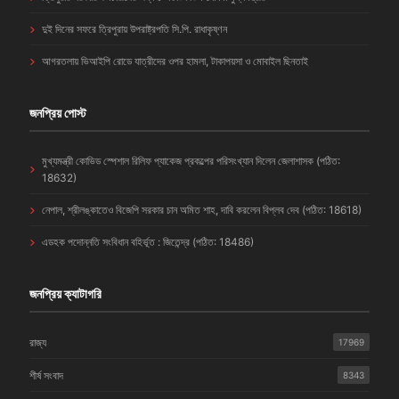
দুই দিনের সফরে ত্রিপুরায় উপরাষ্ট্রপতি সি.পি. রাধাকৃষ্ণন
আগরতলায় ভিআইপি রোডে যাত্রীদের ওপর হামলা, টাকাপয়সা ও মোবাইল ছিনতাই
জনপ্রিয় পোস্ট
মুখ্যমন্ত্রী কোভিড স্পেশাল রিলিফ প্যাকেজ প্রকল্পের পরিসংখ্যান দিলেন জেলাশাসক (পঠিত:
18632)
নেপাল, শ্রীলঙ্কাতেও বিজেপি সরকার চান অমিত শাহ, দাবি করলেন বিপ্লব দেব (পঠিত: 18618)
এডহক পদোন্নতি সংবিধান বহির্ভূত : জিতেন্দ্র (পঠিত: 18486)
জনপ্রিয় ক্যাটাগরি
রাজ্য
17969
শীর্ষ সংবাদ
8343