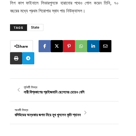
লিগ কাপ ফাইনালে লিভারপুলকে হারানোর পথেও গোল করেন তিনি, ৭০
বছরের মধ্যে প্রথম শিরোপার স্বাদ পায় নিউক্যাসল।
State
TAGS
Share
পূর্ববর্তী নিবন্ধ
নারী বিশ্বকাপের প্রাইজমানি ছেলেদের চেয়েও বেশি
পরবর্তী নিবন্ধ
বলিউডের অন্ধকার জগত নিয়ে মুখ খুললেন কৃতি শ্যানন