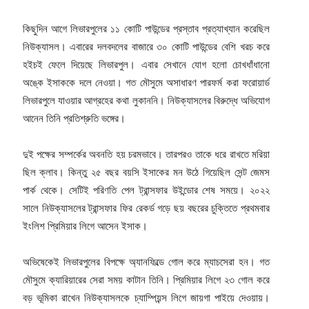
কিছুদিন আগে লিভারপুলের ১১ কোটি পাউন্ডের প্রস্তাব প্রত্যাখ্যান করেছিল
নিউক্যাসল। এবারের দলবদলের বাজারে ৩০ কোটি পাউন্ডের বেশি খরচ করে
হইচই ফেলে দিয়েছে লিভারপুল। এবার সেখানে যোগ হলো চোখধাঁধানো
অঙ্কে ইসাককে দলে নেওয়া। গত মৌসুমে অসাধারণ পারফর্ম করা ফরোয়ার্ড
লিভারপুলে যাওয়ার আগ্রহের কথা লুকাননি। নিউক্যাসলের বিরুদ্ধে অভিযোগ
আনেন তিনি প্রতিশ্রুতি ভঙ্গের।
দুই পক্ষের সম্পর্কের অবনতি হয় চরমভাবে। তারপরও তাকে ধরে রাখতে মরিয়া
ছিল ক্লাব। কিন্তু ২৫ বছর বয়সি ইসাকের মন উঠে গিয়েছিল সেন্ট জেমস
পার্ক থেকে। সেটিই পরিণতি পেল ট্রান্সফার উইন্ডোর শেষ সময়ে। ২০২২
সালে নিউক্যাসলের ট্রান্সফার ফির রেকর্ড গড়ে ছয় বছরের চুক্তিতে প্রথমবার
ইংলিশ প্রিমিয়ার লিগে আসেন ইসাক।
অভিষেকেই লিভারপুলের বিপক্ষে অ্যানফিল্ডে গোল করে ম্যাচসেরা হন। গত
মৌসুমে ক্যারিয়ারের সেরা সময় কাটান তিনি। প্রিমিয়ার লিগে ২৩ গোল করে
বড় ভূমিকা রাখেন নিউক্যাসলকে চ্যাম্পিয়ন্স লিগে জায়গা পাইয়ে দেওয়ায়।