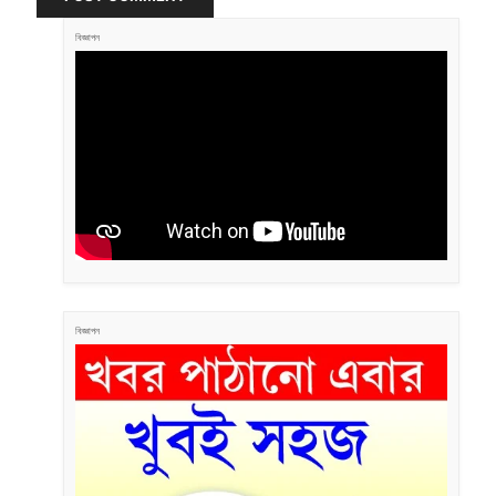
বিজ্ঞাপন
বিজ্ঞাপন