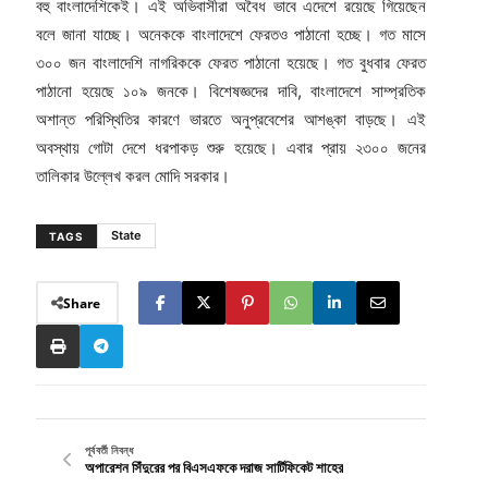
বহু বাংলাদেশিকেই। এই অভিবাসীরা অবৈধ ভাবে এদেশে রয়েছে গিয়েছেন
বলে জানা যাচ্ছে। অনেককে বাংলাদেশে ফেরতও পাঠানো হচ্ছে। গত মাসে
৩০০ জন বাংলাদেশি নাগরিককে ফেরত পাঠানো হয়েছে। গত বুধবার ফেরত
পাঠানো হয়েছে ১০৯ জনকে। বিশেষজ্ঞদের দাবি, বাংলাদেশে সাম্প্রতিক
অশান্ত পরিস্থিতির কারণে ভারতে অনুপ্রবেশের আশঙ্কা বাড়ছে। এই
অবস্থায় গোটা দেশে ধরপাকড় শুরু হয়েছে। এবার প্রায় ২৩০০ জনের
তালিকার উল্লেখ করল মোদি সরকার।
State
TAGS
Share
পূর্ববর্তী নিবন্ধ
অপারেশন সিঁদুরের পর বিএসএফকে দরাজ সার্টিফিকেট শাহের