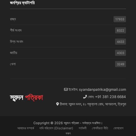
জনপ্রিয় ক্যাটাগরি
রাজ্য
17933
শীর্ষ সংবাদ
8322
বিশ্ব সংবাদ
4433
জাতীয়
4303
খেলা
3249
ইমেইল: syandanpatrika@gmail.com
স্যন্দন
পত্রিকা
ফোন: +91 381 238 6684
ঠিকানা: স্যন্দন ভবন, ৪১ শকুন্তলা রোড, আগরতলা, ত্রিপুরা
Copyright © 2026 স্যান্দন পত্রিকা - সর্বস্বত্ব সংরক্ষিত।
আমাদের সম্পর্কে
দাবি পরিত্যাগ (Disclaimer)
শর্তাবলী
গোপনীয়তা নীতি
যোগাযোগ
করুন