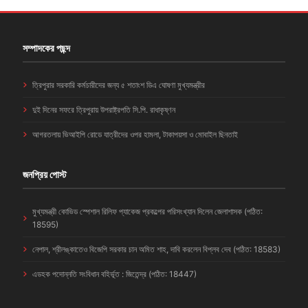
সম্পাদকের পছন্দ
ত্রিপুরার সরকারি কর্মচারীদের জন্য ৫ শতাংশ ডিএ ঘোষণা মুখ্যমন্ত্রীর
দুই দিনের সফরে ত্রিপুরায় উপরাষ্ট্রপতি সি.পি. রাধাকৃষ্ণন
আগরতলায় ভিআইপি রোডে যাত্রীদের ওপর হামলা, টাকাপয়সা ও মোবাইল ছিনতাই
জনপ্রিয় পোস্ট
মুখ্যমন্ত্রী কোভিড স্পেশাল রিলিফ প্যাকেজ প্রকল্পের পরিসংখ্যান দিলেন জেলাশাসক (পঠিত:
18595)
নেপাল, শ্রীলঙ্কাতেও বিজেপি সরকার চান অমিত শাহ, দাবি করলেন বিপ্লব দেব (পঠিত: 18583)
এডহক পদোন্নতি সংবিধান বহির্ভূত : জিতেন্দ্র (পঠিত: 18447)