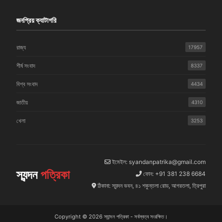
জনপ্রিয় ক্যাটাগরি
রাজ্য
17957
শীর্ষ সংবাদ
8337
বিশ্ব সংবাদ
4434
জাতীয়
4310
খেলা
3253
ইমেইল: syandanpatrika@gmail.com
স্যন্দন
পত্রিকা
ফোন: +91 381 238 6684
ঠিকানা: স্যন্দন ভবন, ৪১ শকুন্তলা রোড, আগরতলা, ত্রিপুরা
Copyright © 2026 স্যান্দন পত্রিকা - সর্বস্বত্ব সংরক্ষিত।