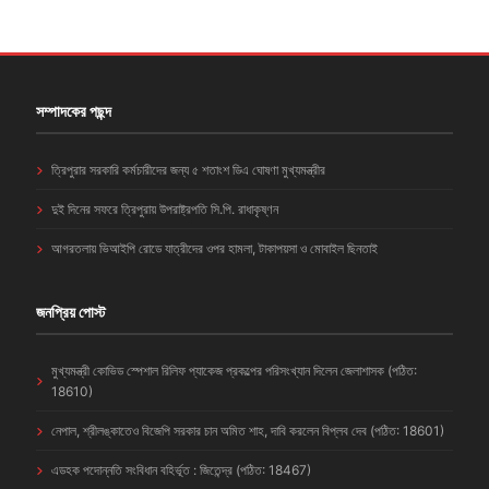
সম্পাদকের পছন্দ
ত্রিপুরার সরকারি কর্মচারীদের জন্য ৫ শতাংশ ডিএ ঘোষণা মুখ্যমন্ত্রীর
দুই দিনের সফরে ত্রিপুরায় উপরাষ্ট্রপতি সি.পি. রাধাকৃষ্ণন
আগরতলায় ভিআইপি রোডে যাত্রীদের ওপর হামলা, টাকাপয়সা ও মোবাইল ছিনতাই
জনপ্রিয় পোস্ট
মুখ্যমন্ত্রী কোভিড স্পেশাল রিলিফ প্যাকেজ প্রকল্পের পরিসংখ্যান দিলেন জেলাশাসক (পঠিত:
18610)
নেপাল, শ্রীলঙ্কাতেও বিজেপি সরকার চান অমিত শাহ, দাবি করলেন বিপ্লব দেব (পঠিত: 18601)
এডহক পদোন্নতি সংবিধান বহির্ভূত : জিতেন্দ্র (পঠিত: 18467)