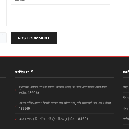
POST COMMENT
জনপ্রিয় পোস্ট
জনপ্
মুখ্যমন্ত্রী কোভিড স্পেশাল রিলিফ প্যাকেজ প্রকল্পের পরিসংখ্যান দিলেন জেলাশাসক
রাজ্য
(পঠিত: 18606)
শীর্ষ 
নেপাল, শ্রীলঙ্কাতেও বিজেপি সরকার চান অমিত শাহ, দাবি করলেন বিপ্লব দেব (পঠিত:
18596)
বিশ্ব
এডহক পদোন্নতি সংবিধান বহির্ভূত : জিতেন্দ্র (পঠিত: 18463)
জাতীয