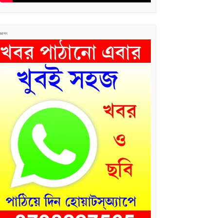
জ্ঞাপন