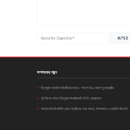
সম্পাদকের পছন্দ
ত্রিপুরার সরকারি কর্মচারীদের জন্য ৫ শতাংশ ডিএ ঘোষণা মুখ্যমন্ত্রীর
দুই দিনের সফরে ত্রিপুরায় উপরাষ্ট্রপতি সি.পি. রাধাকৃষ্ণন
আগরতলায় ভিআইপি রোডে যাত্রীদের ওপর হামলা, টাকাপয়সা ও মোবাইল ছিনতাই