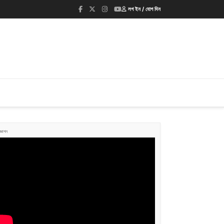
লগ ইন / যোগ দিন
জ্ঞাপন