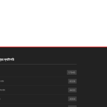
রিয় ক্যাটাগরি
17945
সংবাদ
8328
 সংবাদ
4433
়
4304