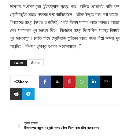
মস্কোর সংবাদমাধ্যম ইন্টারফ্যাক্স সূত্রে খবর, অজিত ডোভালই নাকি রুশ
প্রেসিডেন্টের ভারত সফরের কথা জানিয়েছেন। তাঁকে উদ্ধৃত করে বলা হয়েছে,
”আমাদের মধ্যে (ভারত ও রাশিয়া) একটা বিশেষ সম্পর্ক আছে বরাবর। আমরা
সেই সম্পর্ককে খুব গুরুত্ব দিই। নিজেদের মধ্যে দ্বিপাক্ষিক সমস্ত বিষয়ই
খুব গুরুত্বপূর্ণ। চলতি মাসে প্রেসিডেন্ট পুতিনের ভারত সফর নিয়ে আমরা খুব
আনন্দিত। দিনক্ষণ চূড়ান্ত হওয়ার অপেক্ষামাত্র।”
State
TAGS
Share
পূর্ববর্তী নিবন্ধ
বিশ্রামগঞ্জ কান্ডে ৭২ ঘন্টা সময় বেঁধে দিলো বাস জীপ চালক‌ সংঘ