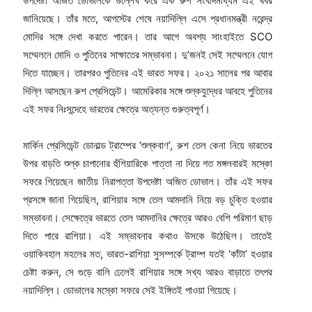
উপদেষ্টা অজিত ডোভালকে উল্লেখ করে এক রুশ সংবাদমাধ্যম এই খবর
জানিয়েছে। তাঁর মতে, আগস্টের শেষে নয়াদিল্লি এসে প্রধানমন্ত্রী নরেন্দ্র
মোদির সঙ্গে দেখা করতে পারেন। তার আগে অবশ্য সাংহাইতে SCO
সম্মেলনে মোদি ও পুতিনের সাক্ষাতের সম্ভাবনা। দু’জনই সেই সম্মেলনে যোগ
দিতে যাচ্ছেন। তারপরও পুতিনের এই ভারত সফর। ২০২১ সালের পর আবার
দিল্লি আসছেন রুশ প্রেসিডেন্ট। আমেরিকার সঙ্গে শুল্কযুদ্ধের আবহে পুতিনের
এই সফর নিঃসন্দেহে ভারতের ক্ষেত্রে অত্যন্ত গুরুত্বপূর্ণ।
মার্কিন প্রেসিডেন্ট ডোনাল্ড ট্রাম্পের ‘শুল্কবাণ’, রুশ তেল কেনা নিয়ে ভারতের
উপর বাড়তি শুল্ক চাপানোর হুঁশিয়ারিকে পাত্তা না দিয়ে গত মঙ্গলবারই মস্কো
সফরে গিয়েছেন জাতীয় নিরাপত্তা উপদেষ্টা অজিত ডোভাল। তাঁর এই সফর
প্রসঙ্গে জানা গিয়েছিল, রাশিয়ার সঙ্গে তেল আমদানি নিয়ে বড় চুক্তি হওয়ার
সম্ভাবনা। সেক্ষেত্রে ভারতে তেল আমদানির ক্ষেত্রে আরও বেশি পরিমাণ ছাড়
দিতে পারে রাশিয়া। এই সম্ভাবনার কথাও উসকে উঠেছিল। তাতেই
ওয়াকিবহাল মহলের মত, ভারত-রাশিয়া সুসম্পর্কে ট্রাম্প যতই ‘কাঁটা’ হওয়ার
চেষ্টা করুন, সে গুড়ে বালি ঢেলেই রাশিয়ার সঙ্গে সখ্য আরও বাড়াতে তৎপর
নয়াদিল্লি। ডোভালের মস্কো সফরে সেই ইঙ্গিতই পাওয়া গিয়েছে।