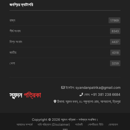
জনপ্রিয় ক্যাটাগরি
রাজ্য
17969
শীর্ষ সংবাদ
8343
বিশ্ব সংবাদ
4437
জাতীয়
4318
খেলা
3259
ইমেইল: syandanpatrika@gmail.com
স্যন্দন
পত্রিকা
ফোন: +91 381 238 6684
ঠিকানা: স্যন্দন ভবন, ৪১ শকুন্তলা রোড, আগরতলা, ত্রিপুরা
Copyright © 2026 স্যান্দন পত্রিকা - সর্বস্বত্ব সংরক্ষিত।
আমাদের সম্পর্কে
দাবি পরিত্যাগ (Disclaimer)
শর্তাবলী
গোপনীয়তা নীতি
যোগাযোগ
করুন