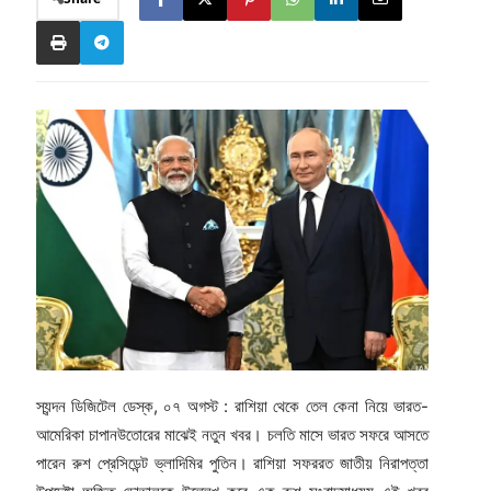
স্যন্দন ডিজিটেল ডেস্ক, ০৭ অগস্ট : রাশিয়া থেকে তেল কেনা নিয়ে ভারত-
আমেরিকা চাপানউতোরের মাঝেই নতুন খবর। চলতি মাসে ভারত সফরে আসতে
পারেন রুশ প্রেসিডেন্ট ভ্লাদিমির পুতিন। রাশিয়া সফররত জাতীয় নিরাপত্তা