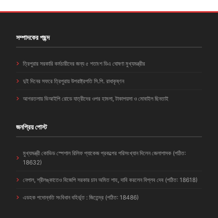
সম্পাদকের পছন্দ
ত্রিপুরার সরকারি কর্মচারীদের জন্য ৫ শতাংশ ডিএ ঘোষণা মুখ্যমন্ত্রীর
দুই দিনের সফরে ত্রিপুরায় উপরাষ্ট্রপতি সি.পি. রাধাকৃষ্ণন
আগরতলায় ভিআইপি রোডে যাত্রীদের ওপর হামলা, টাকাপয়সা ও মোবাইল ছিনতাই
জনপ্রিয় পোস্ট
মুখ্যমন্ত্রী কোভিড স্পেশাল রিলিফ প্যাকেজ প্রকল্পের পরিসংখ্যান দিলেন জেলাশাসক (পঠিত:
18632)
নেপাল, শ্রীলঙ্কাতেও বিজেপি সরকার চান অমিত শাহ, দাবি করলেন বিপ্লব দেব (পঠিত: 18618)
এডহক পদোন্নতি সংবিধান বহির্ভূত : জিতেন্দ্র (পঠিত: 18486)