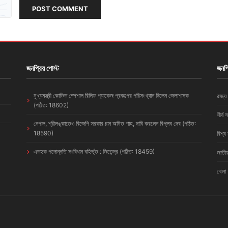
POST COMMENT
জনপ্রিয় পোস্ট
জনপ্
মুখ্যমন্ত্রী কোভিড স্পেশাল রিলিফ প্যাকেজ প্রকল্পের পরিসংখ্যান দিলেন জেলাশাসক
রাজ্য
(পঠিত: 18602)
শীর্ষ 
নেপাল, শ্রীলঙ্কাতেও বিজেপি সরকার চান অমিত শাহ, দাবি করলেন বিপ্লব দেব (পঠিত:
18590)
বিশ্ব
এডহক পদোন্নতি সংবিধান বহির্ভূত : জিতেন্দ্র (পঠিত: 18459)
জাতীয
খেলা