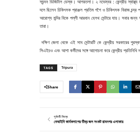
স্যন্দন ডিজিটাল ডেস্ক। আগরতলা। ২ নভেম্বর : কেন্দ্রীয় স্বাস্থ্য
দলে ছিলেন চিকিৎসক প্রাঞ্জল প্রতিম গগৈ ও চিকিৎসক বিরাজ চন্দ্র পাল।
আরোগ্য মন্দির বিকে পল্লী আরবান হেলথ সেন্টারে যায়। সবার জন্য স্
তারা।
দক্ষিণ জেলা থেকে এই সাব সেন্টারটি কে কেন্দ্রীয় সরকারের পুরস
সিএইচও এবং আশা কর্মীদের সঙ্গে আলোচনা করে কেন্দ্রীয় প্রতিনি
Tripura
TAGS
Share
পূর্ববর্তী নিবন্ধ
বেআইনি কার্যকলাপের তীব্র জল সংকট রামনগর এলাকায়