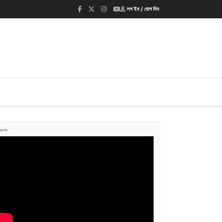
লগ ইন / যোগ দিন
জ্ঞাপন