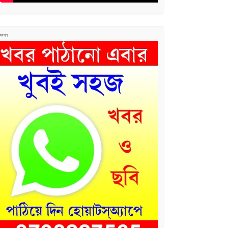
জ্ঞাপন