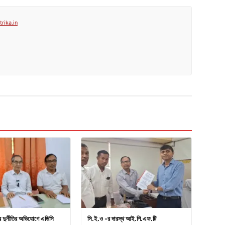
rika.in
ার দুর্নীতির অভিযোগে এডিসি
সি.ই.ও -র দারস্থ আই.পি.এফ.টি