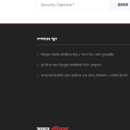
সম্পাদকের পছন্দ
ত্রিপুরার সরকারি কর্মচারীদের জন্য ৫ শতাংশ ডিএ ঘোষণা মুখ্যমন্ত্রীর
দুই দিনের সফরে ত্রিপুরায় উপরাষ্ট্রপতি সি.পি. রাধাকৃষ্ণন
আগরতলায় ভিআইপি রোডে যাত্রীদের ওপর হামলা, টাকাপয়সা ও মোবাইল ছিনতাই
স্যন্দন
পত্রিকা