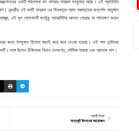
 মন্ত্রণালয়ের একটি পর্যবেক্ষক দল শনিবার সাব্রুম মহকুমায় আছে। এই প্রতিনিধি
 কেন্দ্রীয় এই দলটি সাব্রুম এর বিবেকানন্দ গ্রাম পঞ্চায়েতের অন্তর্গত আয়ুষ্মান
বাস্থ্য, এই মূল স্লোগানটি কতটুকু প্যারামিটার আনতে পেরেছে তা পর্যবেক্ষণ করেন
্কারের জন্য উপযুক্ত হিসেবে বাছাই করে করে নেওয়া হয়েছে। এই সাব সেন্টারের
ধি দলটি। সঙ্গে ছিলেন চিকিৎসক বিতান সেনগুপ্ত, সৌমিক হাজরা এবং আলোক দাস।
পরবর্তী নিবন্ধ
অন্নকূট উৎসবের আয়োজন