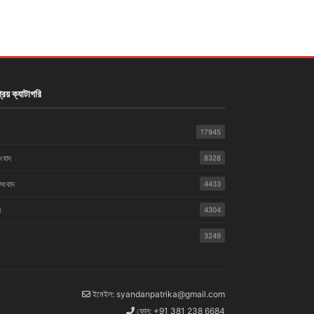
রিয় ক্যাটাগরি
17945
সংবাদ
8328
 সংবাদ
4433
়
4304
3249
ইমেইল: syandanpatrika@gmail.com
ফোন: +91 381 238 6684