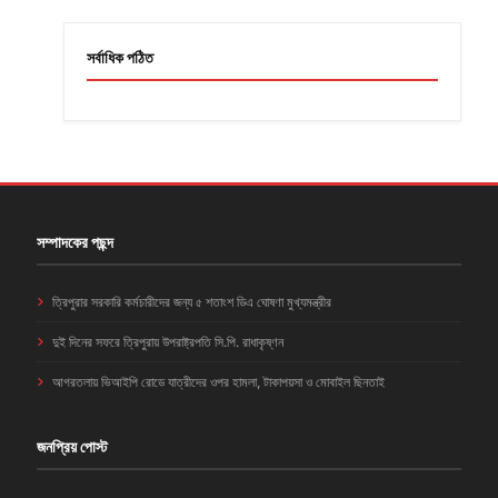
সর্বাধিক পঠিত
সম্পাদকের পছন্দ
ত্রিপুরার সরকারি কর্মচারীদের জন্য ৫ শতাংশ ডিএ ঘোষণা মুখ্যমন্ত্রীর
দুই দিনের সফরে ত্রিপুরায় উপরাষ্ট্রপতি সি.পি. রাধাকৃষ্ণন
আগরতলায় ভিআইপি রোডে যাত্রীদের ওপর হামলা, টাকাপয়সা ও মোবাইল ছিনতাই
জনপ্রিয় পোস্ট