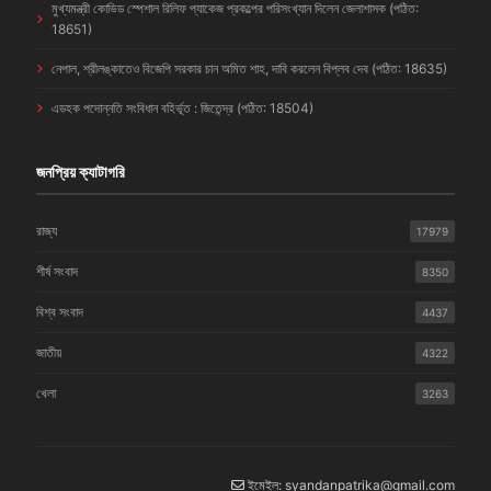
মুখ্যমন্ত্রী কোভিড স্পেশাল রিলিফ প্যাকেজ প্রকল্পের পরিসংখ্যান দিলেন জেলাশাসক (পঠিত:
18651)
নেপাল, শ্রীলঙ্কাতেও বিজেপি সরকার চান অমিত শাহ, দাবি করলেন বিপ্লব দেব (পঠিত: 18635)
এডহক পদোন্নতি সংবিধান বহির্ভূত : জিতেন্দ্র (পঠিত: 18504)
জনপ্রিয় ক্যাটাগরি
রাজ্য
17979
শীর্ষ সংবাদ
8350
বিশ্ব সংবাদ
4437
জাতীয়
4322
খেলা
3263
ইমেইল: syandanpatrika@gmail.com