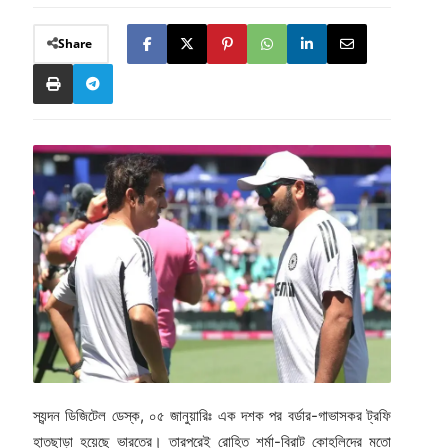
Share
স্যন্দন ডিজিটেল ডেস্ক, ০৫ জানুয়ারিঃ এক দশক পর বর্ডার-গাভাসকর ট্রফি
হাতছাড়া হয়েছে ভারতের। তারপরেই রোহিত শর্মা-বিরাট কোহলিদের মতো