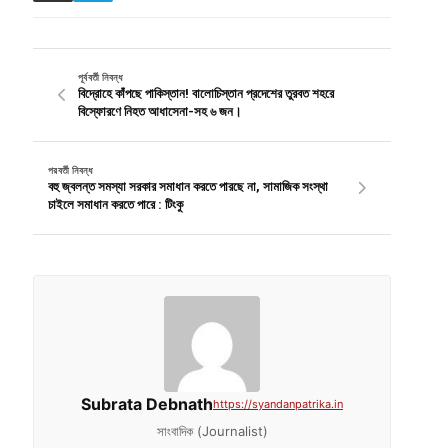
পূর্ববর্তী নিবন্ধ
বিদ্রোহে কাঁপছে পাকিস্তান! বালোচিস্তান প্রদেশের তুরবত শহরে
বিস্ফোরণে নিহত আধাসেনা-সহ ৬ জন।
পরবর্তী নিবন্ধ
বহু জ্বলন্ত সমস্যা সরকার সমাধান করতে পারছে না, সামাজিক সংস্থা
চাইলে সমাধান করতে পারে : টিংকু
Subrata Debnath
https://syandanpatrika.in
সাংবাদিক (Journalist)