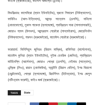
কাইকি (ক্রুজেইরো), কার্লোস আগুস্তো (ইন্টার)।
মিডফিল্ডার: কাসেমিরো (ম্যান ইউনাইটেড), ব্রুনো গিমারেশ (নিউক্যাসেল),
ফাবিনিও (আল-ইত্তিহাদ), আন্দ্রে সান্তোস (চেলসি), দানিলো
(বোতাফোগো), লুকাস পাকেতা (ফ্লামেঙ্গো), গ্যাব্রিয়েল সারা (গালাতাসারাই),
জোয়াও গমেস (উলভস), আন্দ্রেয়াস পেরেইরা (পালমেইরাস), জোয়েলিনটন
(নিউক্যাসেল), গারসন (ক্রুজেইরো), মাতেউস পেরেইরা (ক্রুজেইরো)।
ফরোয়ার্ড: ভিনিসিয়ুস জুনিয়র (রিয়াল মাদ্রিদ), রাফিনিয়া (বার্সেলোনা),
মাতেউস কুনিয়া (ম্যান ইউনাইটেড), লুইজ হেনরিক (জেনিত), গ্যাব্রিয়েল
মার্তিনেল্লি (আর্সেনাল), জোয়াও পেদ্রো (চেলসি), নেইমার (সান্তোস),
এন্দ্রিক (লিও), রায়ান (বোর্নমাউথ), অ্যান্টনি (রিয়াল বেতিস), ইগর থিয়াগো
(ব্রেন্টফোর্ড), পেদ্রো (ফ্লামেঙ্গো), রিচার্লিসন (টটেনহ্যাম), ইগর জেসুস
(নটিংহ্যাম ফরেস্ট), কাইও জর্জ (ক্রুজেইরো)।
State
TAGS