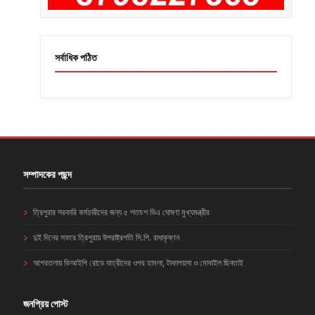
সর্বাধিক পঠিত
সম্পাদকের পছন্দ
ত্রিপুরার সরকারি কর্মচারীদের জন্য ৫ শতাংশ ডিএ ঘোষণা মুখ্যমন্ত্রীর
দুই দিনের সফরে ত্রিপুরায় উপরাষ্ট্রপতি সি.পি. রাধাকৃষ্ণন
আগরতলায় ভিআইপি রোডে যাত্রীদের ওপর হামলা, টাকাপয়সা ও মোবাইল ছিনতাই
জনপ্রিয় পোস্ট