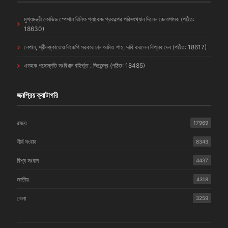
মুখ্যমন্ত্রী কোভিড স্পেশাল রিলিফ প্যাকেজ প্রকল্পের পরিসংখ্যান দিলেন জেলাশাসক (পঠিত:
18630)
নেপাল, শ্রীলঙ্কাতেও বিজেপি সরকার চান অমিত শাহ, দাবি করলেন বিপ্লব দেব (পঠিত: 18617)
এডহক পদোন্নতি সংবিধান বহির্ভূত : জিতেন্দ্র (পঠিত: 18485)
জনপ্রিয় ক্যাটাগরি
রাজ্য
17969
শীর্ষ সংবাদ
8343
বিশ্ব সংবাদ
4437
জাতীয়
4318
খেলা
3259