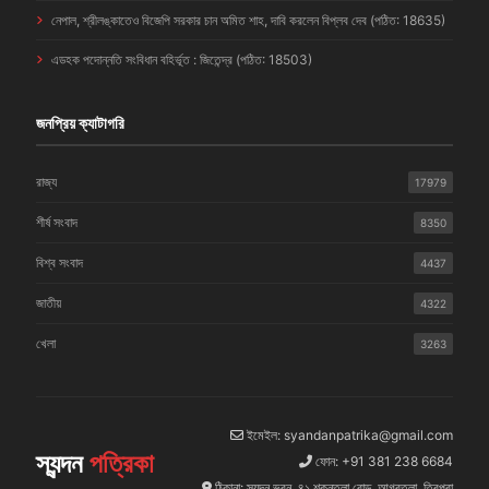
নেপাল, শ্রীলঙ্কাতেও বিজেপি সরকার চান অমিত শাহ, দাবি করলেন বিপ্লব দেব (পঠিত: 18635)
এডহক পদোন্নতি সংবিধান বহির্ভূত : জিতেন্দ্র (পঠিত: 18503)
জনপ্রিয় ক্যাটাগরি
রাজ্য
17979
শীর্ষ সংবাদ
8350
বিশ্ব সংবাদ
4437
জাতীয়
4322
খেলা
3263
ইমেইল: syandanpatrika@gmail.com
স্যন্দন
পত্রিকা
ফোন: +91 381 238 6684
ঠিকানা: স্যন্দন ভবন, ৪১ শকুন্তলা রোড, আগরতলা, ত্রিপুরা