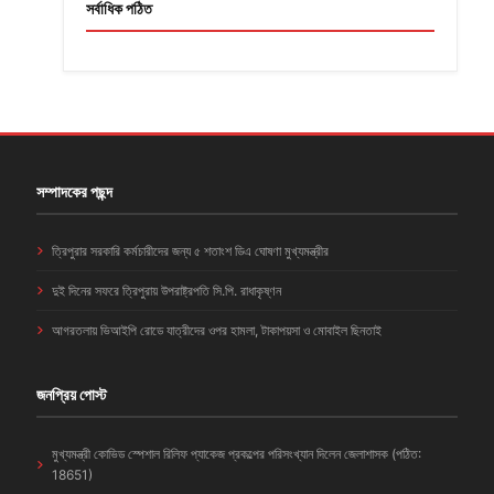
সর্বাধিক পঠিত
সম্পাদকের পছন্দ
ত্রিপুরার সরকারি কর্মচারীদের জন্য ৫ শতাংশ ডিএ ঘোষণা মুখ্যমন্ত্রীর
দুই দিনের সফরে ত্রিপুরায় উপরাষ্ট্রপতি সি.পি. রাধাকৃষ্ণন
আগরতলায় ভিআইপি রোডে যাত্রীদের ওপর হামলা, টাকাপয়সা ও মোবাইল ছিনতাই
জনপ্রিয় পোস্ট
মুখ্যমন্ত্রী কোভিড স্পেশাল রিলিফ প্যাকেজ প্রকল্পের পরিসংখ্যান দিলেন জেলাশাসক (পঠিত:
18651)