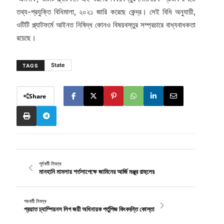
তথ্য-প্রযুক্তি বিধিমালা, ২০২১ জারি করেছে কেন্দ্র। সেই বিধি অনুযায়ী,
ওটিটি প্ল্যাটফর্মে আইনত নিষিদ্ধ কোনও বিষয়বস্তুর সম্প্রচারে বাধ্যবাধকতা
রয়েছে।
State
TAGS
Share
পূর্ববর্তী নিবন্ধ
মানহানি মামলায় শর্তসাপেক্ষে জামিনের আর্জি মঞ্জুর রাহুলের
পরবর্তী নিবন্ধ
প্রয়াত চ্যাম্পিয়নস লিগ জয়ী অধিনায়ক পর্তুগিজ কিংবদন্তি কোস্তা