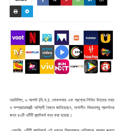
নয়াদিল্লি, ৬ আগস্ট (হি.স.): লোকসভায় এক প্রশ্নের লিখিত উত্তরে তথ্য
ও সম্প্রচারমন্ত্রী অশ্বিনী বৈষ্ণব জানিয়েছেন, অশালীন বিষয়বস্তু প্রদর্শনের
জন্য ৪৩টি ওটিটি প্ল্যাটফর্ম বন্ধ করা হয়েছে।
এমনকি, ওটিটি প্ল্যাটফর্মে এই ধরনের বিষয়বস্তুর নেতিবাচক প্রভাব রুখতে