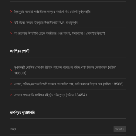
ত্রিপুরার সরকারি কর্মচারীদের জন্য ৫ শতাংশ ডিএ ঘোষণা মুখ্যমন্ত্রীর
দুই দিনের সফরে ত্রিপুরায় উপরাষ্ট্রপতি সি.পি. রাধাকৃষ্ণন
আগরতলায় ভিআইপি রোডে যাত্রীদের ওপর হামলা, টাকাপয়সা ও মোবাইল ছিনতাই
জনপ্রিয় পোস্ট
মুখ্যমন্ত্রী কোভিড স্পেশাল রিলিফ প্যাকেজ প্রকল্পের পরিসংখ্যান দিলেন জেলাশাসক (পঠিত:
18600)
নেপাল, শ্রীলঙ্কাতেও বিজেপি সরকার চান অমিত শাহ, দাবি করলেন বিপ্লব দেব (পঠিত: 18586)
এডহক পদোন্নতি সংবিধান বহির্ভূত : জিতেন্দ্র (পঠিত: 18454)
জনপ্রিয় ক্যাটাগরি
রাজ্য
17945