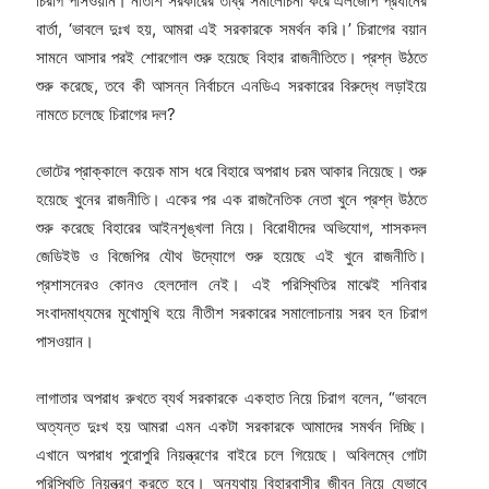
চিরাগ পাসওয়ান। নীতীশ সরকারের তীব্র সমালোচনা করে এলজেপি প্রধানের
বার্তা, ‘ভাবলে দুঃখ হয়, আমরা এই সরকারকে সমর্থন করি।’ চিরাগের বয়ান
সামনে আসার পরই শোরগোল শুরু হয়েছে বিহার রাজনীতিতে। প্রশ্ন উঠতে
শুরু করেছে, তবে কী আসন্ন নির্বাচনে এনডিএ সরকারের বিরুদ্ধে লড়াইয়ে
নামতে চলেছে চিরাগের দল?
ভোটের প্রাক্কালে কয়েক মাস ধরে বিহারে অপরাধ চরম আকার নিয়েছে। শুরু
হয়েছে খুনের রাজনীতি। একের পর এক রাজনৈতিক নেতা খুনে প্রশ্ন উঠতে
শুরু করেছে বিহারের আইনশৃঙ্খলা নিয়ে। বিরোধীদের অভিযোগ, শাসকদল
জেডিইউ ও বিজেপির যৌথ উদ্যোগে শুরু হয়েছে এই খুনে রাজনীতি।
প্রশাসনেরও কোনও হেলদোল নেই। এই পরিস্থিতির মাঝেই শনিবার
সংবাদমাধ্যমের মুখোমুখি হয়ে নীতীশ সরকারের সমালোচনায় সরব হন চিরাগ
পাসওয়ান।
লাগাতার অপরাধ রুখতে ব্যর্থ সরকারকে একহাত নিয়ে চিরাগ বলেন, “ভাবলে
অত্যন্ত দুঃখ হয় আমরা এমন একটা সরকারকে আমাদের সমর্থন দিচ্ছি।
এখানে অপরাধ পুরোপুরি নিয়ন্ত্রণের বাইরে চলে গিয়েছে। অবিলম্বে গোটা
পরিস্থিতি নিয়ন্ত্রণ করতে হবে। অন্যথায় বিহারবাসীর জীবন নিয়ে যেভাবে