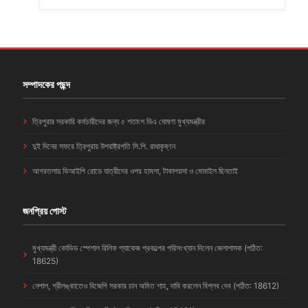
সম্পাদকের পছন্দ
ত্রিপুরার সরকারি কর্মচারীদের জন্য ৫ শতাংশ ডিএ ঘোষণা মুখ্যমন্ত্রীর
দুই দিনের সফরে ত্রিপুরায় উপরাষ্ট্রপতি সি.পি. রাধাকৃষ্ণন
আগরতলায় ভিআইপি রোডে যাত্রীদের ওপর হামলা, টাকাপয়সা ও মোবাইল ছিনতাই
জনপ্রিয় পোস্ট
মুখ্যমন্ত্রী কোভিড স্পেশাল রিলিফ প্যাকেজ প্রকল্পের পরিসংখ্যান দিলেন জেলাশাসক (পঠিত:
18625)
নেপাল, শ্রীলঙ্কাতেও বিজেপি সরকার চান অমিত শাহ, দাবি করলেন বিপ্লব দেব (পঠিত: 18612)