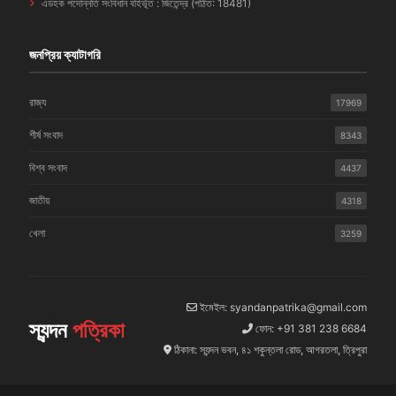
এডহক পদোন্নতি সংবিধান বহির্ভূত : জিতেন্দ্র (পঠিত: 18481)
জনপ্রিয় ক্যাটাগরি
রাজ্য
17969
শীর্ষ সংবাদ
8343
বিশ্ব সংবাদ
4437
জাতীয়
4318
খেলা
3259
ইমেইল: syandanpatrika@gmail.com
স্যন্দন
পত্রিকা
ফোন: +91 381 238 6684
ঠিকানা: স্যন্দন ভবন, ৪১ শকুন্তলা রোড, আগরতলা, ত্রিপুরা