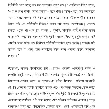
ছিনিমিনি খেলা হচ্ছে তার ফল অত্যন্ত খারাপ হবে।” একইসঙ্গে চিরাগ বলেন,
“এই অপরাধ বাড়ার কারণ নির্বাচনও হতে পারে। আমিও মনে করি সরকারকে
বদনাম করার লক্ষ্যে এই ষড়যন্ত্র করা হচ্ছে। তবে এটাও অস্বীকার করার
উপায় নেই যে পরিস্থিতি নিয়ন্ত্রণ করার দায় রাজ্য প্রশাসনের। যেভাবে
বিহারে একের পর এক খুন, অপহরণ, লুটপাট, ডাকাতি, ধর্ষণের ঘটনা ঘটছে
তাতে এটা স্পষ্ট যে প্রশাসন পরিস্থিতি সামাল দিতে পুরোপুরি ব্যর্থ। যদি
এমনটা চলতে থাকে তবে বিহারের পরিস্থিতি ভয়াবহ হতে চলেছে। সরকার যদি
সামাল দিতে না পারে, তবে সরকারের উচিৎ সময় থাকতে সঠিক সিদ্ধান্ত
নেওয়া।”
উল্লেখ্য, জাতীয় রাজনীতিতে চিরাগ এনডিএ জোটের গুরুত্বপূর্ণ সদস্য ও
কেন্দ্রীয় মন্ত্রী হলেও, বিহারে নীতীশ সরকারে খুব একটা সন্তুষ্ট নন চিরাগ।
বিধানসভা ভোটের আগে এর আগেও সে ইঙ্গিত মিলেছে। পাটনায় ব্যবসায়ী
গোপাল খেমকার হত্যার ঘটনাকে সামনে রেখে প্রশাসনের বিরুদ্ধে ক্ষোভ উগরে
চিরাগ বলেছিলেন, “রাজ্যের আইনশৃঙ্খলা পরিস্থিতি রীতিমতো উদ্বেগের। যে
এলাকায় ব্যবসায়ীকে গুলি করা হয়েছে সেটা পাটনার অভিজাত এলাকা। মাত্র
কয়েকশো মিটার দূরে রাজনৈতিক নেতাদের বাস। সেই এলাকাতেই যদি এমন