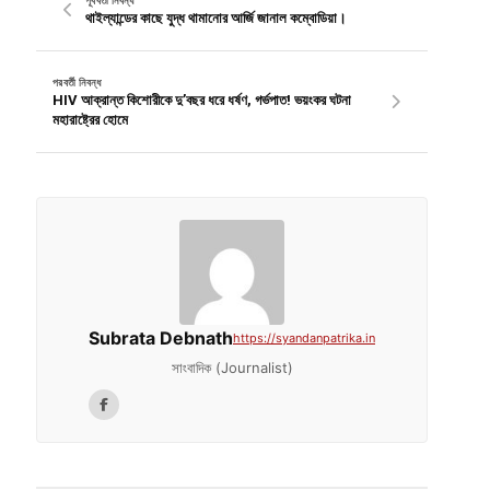
পূর্ববর্তী নিবন্ধ
থাইল্যান্ডের কাছে যুদ্ধ থামানোর আর্জি জানাল কম্বোডিয়া।
পরবর্তী নিবন্ধ
HIV আক্রান্ত কিশোরীকে দু’বছর ধরে ধর্ষণ, গর্ভপাত! ভয়ংকর ঘটনা
মহারাষ্ট্রের হোমে
Subrata Debnath
https://syandanpatrika.in
সাংবাদিক (Journalist)