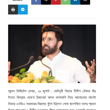
স্যন্দন ডিজিটেল ডেস্ক, ২৬ জুলাই : ভোটমুখী বিহারে নীতীশ নৌকার দাঁড়
টানতে বিদ্রোহ ঘোষণা চিরাগের! আসন ভাগাভাগি নিয়ে আলোচনার আগেই
বিহারে এনডিএ সরকারের বিরুদ্ধে ফুঁসে উঠলেন লোক জনশক্তি দলের প্রধান