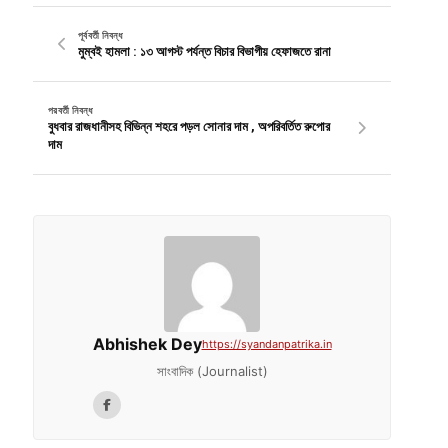
পূর্ববর্তী নিবন্ধ
মুম্বই হামলা : ১৩ আগস্ট পর্যন্ত বিচার বিভাগীয় হেফাজতে রানা
পরবর্তী নিবন্ধ
বুধবার রাজধানীসহ বিভিন্ন শহরে পড়ল সোনার দাম , অপরিবর্তিত রুপোর
দাম
Abhishek Dey
https://syandanpatrika.in
সাংবাদিক (Journalist)