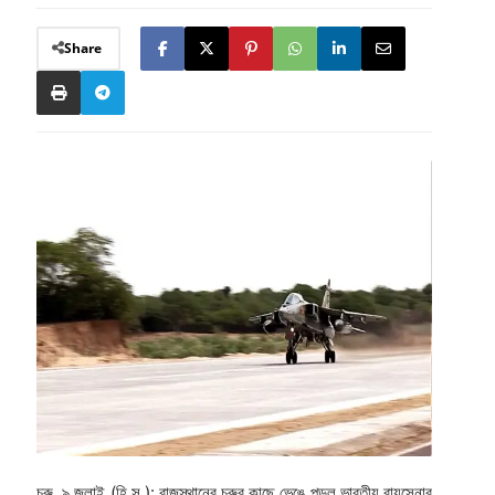
Share
চুরু, ৯ জুলাই (হি.স.): রাজস্থানের চুরুর কাছে ভেঙে পড়ল ভারতীয় বায়ুসেনার