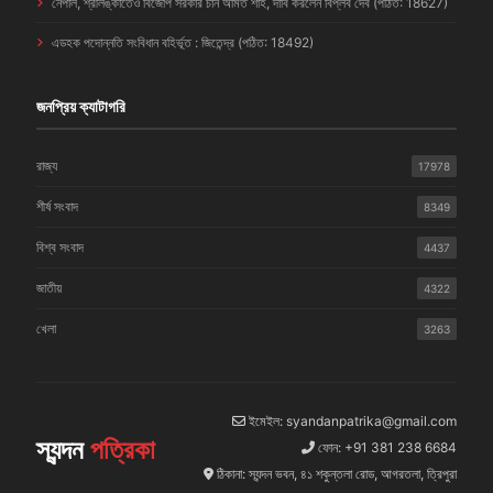
নেপাল, শ্রীলঙ্কাতেও বিজেপি সরকার চান অমিত শাহ, দাবি করলেন বিপ্লব দেব (পঠিত: 18627)
এডহক পদোন্নতি সংবিধান বহির্ভূত : জিতেন্দ্র (পঠিত: 18492)
জনপ্রিয় ক্যাটাগরি
রাজ্য
17978
শীর্ষ সংবাদ
8349
বিশ্ব সংবাদ
4437
জাতীয়
4322
খেলা
3263
ইমেইল: syandanpatrika@gmail.com
স্যন্দন
পত্রিকা
ফোন: +91 381 238 6684
ঠিকানা: স্যন্দন ভবন, ৪১ শকুন্তলা রোড, আগরতলা, ত্রিপুরা