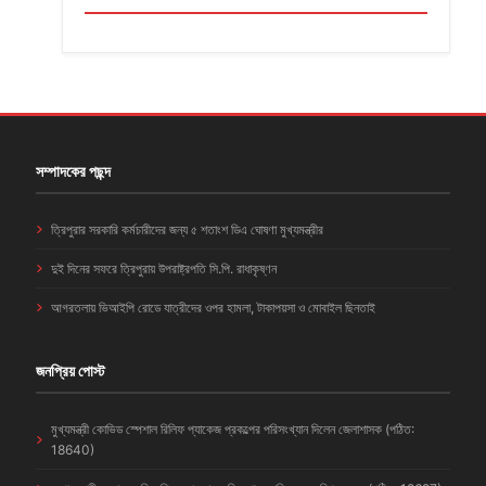
সম্পাদকের পছন্দ
ত্রিপুরার সরকারি কর্মচারীদের জন্য ৫ শতাংশ ডিএ ঘোষণা মুখ্যমন্ত্রীর
দুই দিনের সফরে ত্রিপুরায় উপরাষ্ট্রপতি সি.পি. রাধাকৃষ্ণন
আগরতলায় ভিআইপি রোডে যাত্রীদের ওপর হামলা, টাকাপয়সা ও মোবাইল ছিনতাই
জনপ্রিয় পোস্ট
মুখ্যমন্ত্রী কোভিড স্পেশাল রিলিফ প্যাকেজ প্রকল্পের পরিসংখ্যান দিলেন জেলাশাসক (পঠিত:
18640)