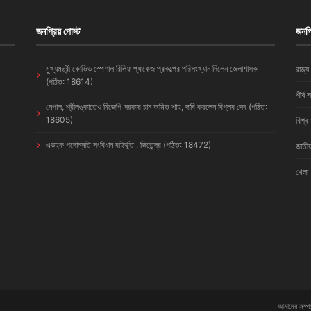
জনপ্রিয় পোস্ট
জনপ্
মুখ্যমন্ত্রী কোভিড স্পেশাল রিলিফ প্যাকেজ প্রকল্পের পরিসংখ্যান দিলেন জেলাশাসক
রাজ্য
(পঠিত: 18614)
শীর্ষ 
নেপাল, শ্রীলঙ্কাতেও বিজেপি সরকার চান অমিত শাহ, দাবি করলেন বিপ্লব দেব (পঠিত:
18605)
বিশ্ব
এডহক পদোন্নতি সংবিধান বহির্ভূত : জিতেন্দ্র (পঠিত: 18472)
জাতীয
খেলা
আমাদের সম্পর্