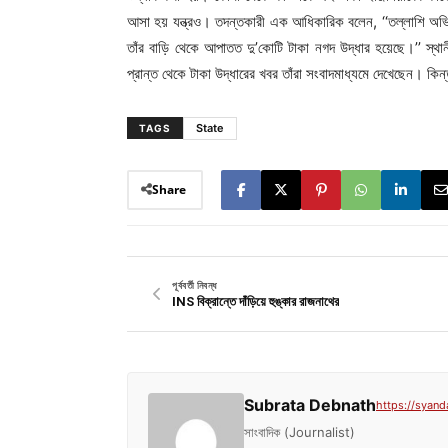
আসা হয় যন্ত্রও। তদন্তকারী এক আধিকারিক বলেন, ‘‘তল্লাশি অভিযা
তাঁর বাড়ি থেকে আপাতত দু’কোটি টাকা নগদ উদ্ধার হয়েছে।’’ স্থ
প্রান্ত থেকে টাকা উদ্ধারের খবর তাঁরা সংবাদমাধ্যমে দেখেছেন। কিন
State
TAGS
Share
পূর্ববর্তী নিবন্ধ
INS বিক্রান্তে দাঁড়িয়ে হুঙ্কার রাজনাথের
Subrata Debnath
https://syand
সাংবাদিক (Journalist)