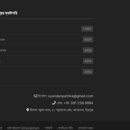
রিয় ক্যাটাগরি
17957
সংবাদ
8337
 সংবাদ
4434
়
4310
3253
ইমেইল: syandanpatrika@gmail.com
ফোন: +91 381 238 6684
ঠিকানা: স্যন্দন ভবন, ৪১ শকুন্তলা রোড, আগরতলা, ত্রিপুরা
কে
দাবি পরিত্যাগ (Disclaimer)
শর্তাবলী
গোপনীয়তা নীতি
যোগাযোগ করুন