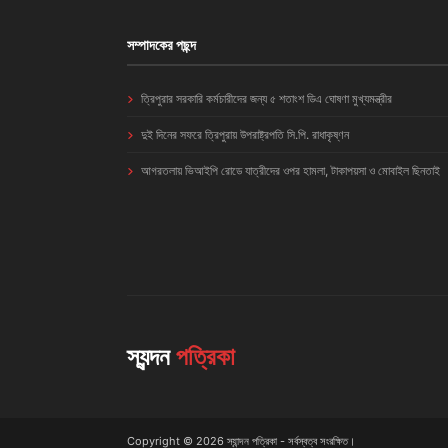
সম্পাদকের পছন্দ
ত্রিপুরার সরকারি কর্মচারীদের জন্য ৫ শতাংশ ডিএ ঘোষণা মুখ্যমন্ত্রীর
দুই দিনের সফরে ত্রিপুরায় উপরাষ্ট্রপতি সি.পি. রাধাকৃষ্ণন
আগরতলায় ভিআইপি রোডে যাত্রীদের ওপর হামলা, টাকাপয়সা ও মোবাইল ছিনতাই
স্যন্দন
পত্রিকা
Copyright © 2026 স্যান্দন পত্রিকা - সর্বস্বত্ব সংরক্ষিত।