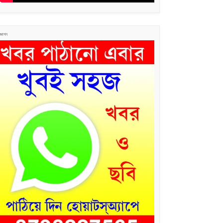
জ্ঞাপন