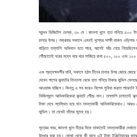
স্যন্দন ডিজিটেল ডেস্ক, ৩০ মে : জানলা খুলে হাত গলিয়ে ৫০০ টাক
চালার উপর। শুক্রবার সকালে এমনই দৃশ্যের সাক্ষী থাকল ওড়িশার ভু
বাড়িতে তল্লাশি অভিযান হতে পারে, আগেই আঁচ পেয়ে গিয়েছিলেন ইঞ
পৌঁছোতেই ঘরের মধ্যে থরে থরে সাজিয়ে রাখা ৫০০, ২০০ এবং ১০০ টা
এক প্রত্যক্ষদর্শীর দাবি, সকালে হঠাৎ টিনের চালার উপর জোরে জোরে
দেখেন পাশের ফ্ল্যাটের তিনতলা থেকে হাত গলিয়ে টাকার বান্ডিল ফেলছ
আওয়াজ হচ্ছিল। কিন্তু এ সব করেও বিশেষ সুবিধা করতে পারেননি ইঞ
ভিজিল্যান্স আধিকারিকেরা ফ্ল্যাটে পৌঁছে যান। তল্লাশি চালাতেই ফ
টাকা দেখে স্তম্ভিত হয়ে যান তদন্তকারী আধিকারিকেরাও। আরও য
বান্ডিল। তা দেখেই তাঁদের সন্দেহ হয়।
সূত্রের খবর, জানলা খুলে নীচের দিকে তাকাতেই তদন্তকারীরা দেখাতে
উদ্ধার করা হয়। কোথা থেকে কী ভাবে এই টাকা ইঞ্জিনিয়ারের কাছে 