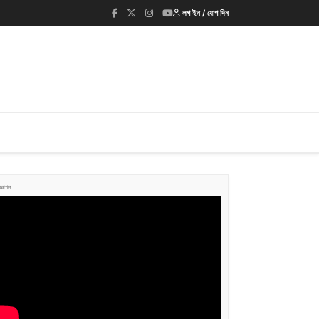
লগ ইন / যোগ দিন
জ্ঞাপন