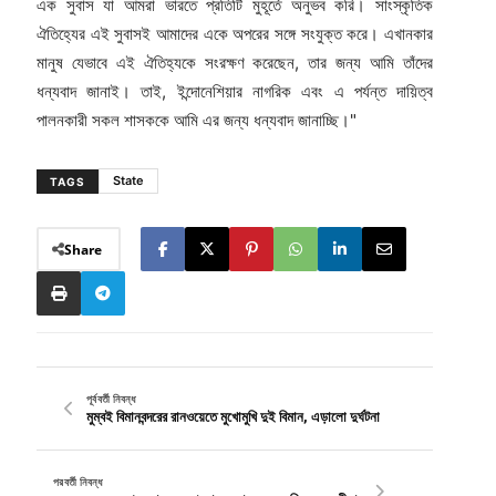
এক সুবাস যা আমরা ভারতে প্রতিটি মুহূর্তে অনুভব করি। সাংস্কৃতিক
ঐতিহ্যের এই সুবাসই আমাদের একে অপরের সঙ্গে সংযুক্ত করে। এখানকার
মানুষ যেভাবে এই ঐতিহ্যকে সংরক্ষণ করেছেন, তার জন্য আমি তাঁদের
ধন্যবাদ জানাই। তাই, ইন্দোনেশিয়ার নাগরিক এবং এ পর্যন্ত দায়িত্ব
পালনকারী সকল শাসককে আমি এর জন্য ধন্যবাদ জানাচ্ছি।"
State
TAGS
Share
পূর্ববর্তী নিবন্ধ
মুম্বই বিমানবন্দরের রানওয়েতে মুখোমুখি দুই বিমান, এড়ালো দুর্ঘটনা
পরবর্তী নিবন্ধ