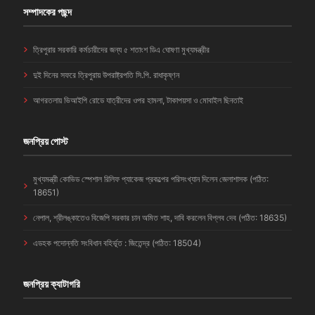
সম্পাদকের পছন্দ
ত্রিপুরার সরকারি কর্মচারীদের জন্য ৫ শতাংশ ডিএ ঘোষণা মুখ্যমন্ত্রীর
দুই দিনের সফরে ত্রিপুরায় উপরাষ্ট্রপতি সি.পি. রাধাকৃষ্ণন
আগরতলায় ভিআইপি রোডে যাত্রীদের ওপর হামলা, টাকাপয়সা ও মোবাইল ছিনতাই
জনপ্রিয় পোস্ট
মুখ্যমন্ত্রী কোভিড স্পেশাল রিলিফ প্যাকেজ প্রকল্পের পরিসংখ্যান দিলেন জেলাশাসক (পঠিত:
18651)
নেপাল, শ্রীলঙ্কাতেও বিজেপি সরকার চান অমিত শাহ, দাবি করলেন বিপ্লব দেব (পঠিত: 18635)
এডহক পদোন্নতি সংবিধান বহির্ভূত : জিতেন্দ্র (পঠিত: 18504)
জনপ্রিয় ক্যাটাগরি