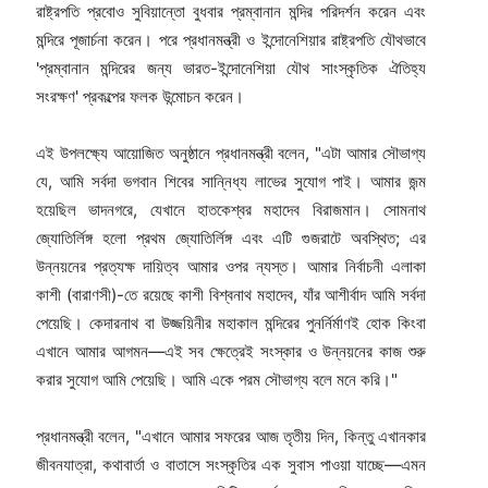
রাষ্ট্রপতি প্রবোও সুবিয়ান্তো বুধবার প্রম্বানান মন্দির পরিদর্শন করেন এবং
মন্দিরে পূজার্চনা করেন। পরে প্রধানমন্ত্রী ও ইন্দোনেশিয়ার রাষ্ট্রপতি যৌথভাবে
'প্রম্বানান মন্দিরের জন্য ভারত-ইন্দোনেশিয়া যৌথ সাংস্কৃতিক ঐতিহ্য
সংরক্ষণ' প্রকল্পের ফলক উন্মোচন করেন।
এই উপলক্ষ্যে আয়োজিত অনুষ্ঠানে প্রধানমন্ত্রী বলেন, "এটা আমার সৌভাগ্য
যে, আমি সর্বদা ভগবান শিবের সান্নিধ্য লাভের সুযোগ পাই। আমার জন্ম
হয়েছিল ভাদনগরে, যেখানে হাতকেশ্বর মহাদেব বিরাজমান। সোমনাথ
জ্যোতির্লিঙ্গ হলো প্রথম জ্যোতির্লিঙ্গ এবং এটি গুজরাটে অবস্থিত; এর
উন্নয়নের প্রত্যক্ষ দায়িত্ব আমার ওপর ন্যস্ত। আমার নির্বাচনী এলাকা
কাশী (বারাণসী)-তে রয়েছে কাশী বিশ্বনাথ মহাদেব, যাঁর আশীর্বাদ আমি সর্বদা
পেয়েছি। কেদারনাথ বা উজ্জয়িনীর মহাকাল মন্দিরের পুনর্নির্মাণই হোক কিংবা
এখানে আমার আগমন—এই সব ক্ষেত্রেই সংস্কার ও উন্নয়নের কাজ শুরু
করার সুযোগ আমি পেয়েছি। আমি একে পরম সৌভাগ্য বলে মনে করি।"
প্রধানমন্ত্রী বলেন, "এখানে আমার সফরের আজ তৃতীয় দিন, কিন্তু এখানকার
জীবনযাত্রা, কথাবার্তা ও বাতাসে সংস্কৃতির এক সুবাস পাওয়া যাচ্ছে—এমন