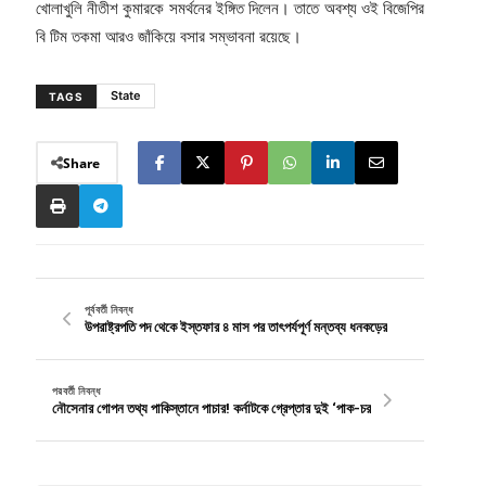
খোলাখুলি নীতীশ কুমারকে সমর্থনের ইঙ্গিত দিলেন। তাতে অবশ্য ওই বিজেপির
বি টিম তকমা আরও জাঁকিয়ে বসার সম্ভাবনা রয়েছে।
State
TAGS
Share
পূর্ববর্তী নিবন্ধ
উপরাষ্ট্রপতি পদ থেকে ইস্তফার ৪ মাস পর তাৎপর্যপূর্ণ মন্তব্য ধনকড়ের
পরবর্তী নিবন্ধ
নৌসেনার গোপন তথ্য পাকিস্তানে পাচার! কর্নাটকে গ্রেপ্তার দুই ‘পাক-চর