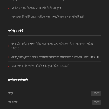
দুই দিনের সফরে ত্রিপুরায় উপরাষ্ট্রপতি সি.পি. রাধাকৃষ্ণন
আগরতলায় ভিআইপি রোডে যাত্রীদের ওপর হামলা, টাকাপয়সা ও মোবাইল ছিনতাই
জনপ্রিয় পোস্ট
মুখ্যমন্ত্রী কোভিড স্পেশাল রিলিফ প্যাকেজ প্রকল্পের পরিসংখ্যান দিলেন জেলাশাসক (পঠিত:
18610)
নেপাল, শ্রীলঙ্কাতেও বিজেপি সরকার চান অমিত শাহ, দাবি করলেন বিপ্লব দেব (পঠিত: 18601)
এডহক পদোন্নতি সংবিধান বহির্ভূত : জিতেন্দ্র (পঠিত: 18467)
জনপ্রিয় ক্যাটাগরি
রাজ্য
17957
শীর্ষ সংবাদ
8337