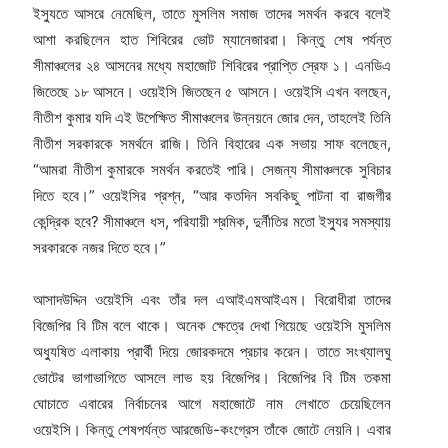
ইস্যুতে আসরে নেমেছিল, তাতে মুসলিম সমাজ তাদের সমর্থন করবে বলেই
আশা করছিলেন হাত শিবিরের ভোট ম্যানেজাররা। কিন্তু শেষ পর্যন্ত
সীমাঞ্চলের ২৪ আসনের মধ্যে মহাজোট শিবিরের প্রাপ্তি স্রেফ ১। এনডিএ
জিতেছে ১৮ আসনে। ওয়েইসি জিতছেন ৫ আসনে। ওয়েইসি এখন বলছেন,
নীতীশ কুমার যদি এই উপেক্ষিত সীমাঞ্চলের উন্নয়নে জোর দেন, তাহলেই তিনি
নীতীশ সরকারকে সমর্থনে রাজি। তিনি বিহারের এক সভায় সাফ বলেছেন,
“আমরা নীতীশ কুমারকে সমর্থন করতেই পারি। সেজন্য সীমাঞ্চলকে সুবিচার
দিতে হবে।” ওয়েইসির প্রশ্ন, “আর কতদিন সবকিছু পাটনা বা রাজগীর
কেন্দ্রিক হবে? সীমাঞ্চলে ধস, পরিযায়ী শ্রমিক, দুর্নীতির মতো ইস্যুর সমস্যায়
সরকারকে নজর দিতে হবে।”
আসাদউদ্দিন ওয়েইসি এবং তাঁর দল এআইএমআইএম। বিরোধীরা তাদের
বিজেপির বি টিম বলে থাকে। অনেক ক্ষেত্রে দেখা গিয়েছে ওয়েইসি মুসলিম
অধ্যুষিত এলাকায় প্রার্থী দিয়ে জোরকদমে প্রচার করেন। তাতে সংখ্যালঘু
ভোটের ভাগাভাগিতে আসলে লাভ হয় বিজেপির। বিজেপির বি টিম তকমা
ঘোচাতে এবারের নির্বাচনের আগে মহাজোটে নাম লেখাতে চেয়েছিলেন
ওয়েইসি। কিন্তু শেষপর্যন্ত আরজেডি-কংগ্রেস তাঁকে জোটে নেয়নি। এবার