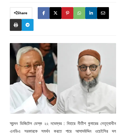
Share
স্যন্দন ডিজিটেল ডেস্ক ২২ নভেম্বর : বিহারে নীতীশ কুমারের নেতৃত্বাধীন
এনডিএ সরকারকে সমর্থন করতে পারে আসাদউদ্দিন ওয়েইসির দল