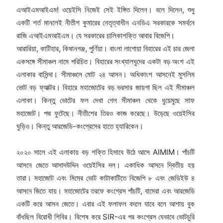
এআইএমআইএম! ওয়েইসি নিজেই সেই ইঙ্গিত দিলেন। বলে দিলেন, শুধু
একটি শর্ত মানলেই নীতীশ কুমারের নেতৃত্বাধীন এনডিএ সরকারকে সমর্থনে
রাজি এআইএমআইএম। যে সরকারের চালিকাশক্তি আবার বিজেপি।
আরারিয়া, কাটিহার, কিষানগঞ্জ, পুর্ণিয়া। বাংলা লাগোয়া বিহারের এই চার জেলা
একসঙ্গে সীমাঞ্চল নামে পরিচিত। বিহারের সংখ্যালঘুদের একটা বড় অংশ এই
এলাকার বাসিন্দা। সীমাঞ্চলে মোট ২৪ আসন। অধিকাংশ আসনেই মুসলিম
ভোট বড় ফ্যাক্টর। বিহারে মহাজোটের বড় ভরসার জায়গা ছিল এই সীমাঞ্চল
এলাকা। কিন্তু ভোটের ফল দেখা গেল সীমাঞ্চল থেকে ধুয়েমুছে সাফ
মহাজোট। পদ্ম ফুটেছে। নীতীশের তিরও কাজ করেছে। উড়েছে ওয়েইসির
ঘুড়িও। কিন্তু আরজেডি-কংগ্রেসের হাতে হ্যারিকেন।
২০২০ সালে এই এলাকায় বড় শক্তি হিসাবে উঠে আসে AIMIM। পাঁচটি
আসনে জেতে আসাদউদ্দিন ওয়েইসির দল। একাধিক আসনে দ্বিতীয় হয়
তারা। মহাজোট এবং মিমের ভোট কাটাকাটিতে বিজেপি ৮ এবং জেডিইউ ৪
আসনে জিতে যায়। মহাজোটের তরফে কংগ্রেস পাঁচটি, বামেরা এবং আরজেডি
একটি করে আসন জেতে। এবার এই ফলাফল বদলে যাবে বলে আশায় বুক
বাঁধছিল বিরোধী শিবির। বিশেষ করে SIR-এর পর কংগ্রেস যেভাবে ভোটচুরি