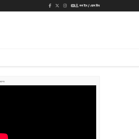
লগ ইন / যোগ দিন
জ্ঞাপন