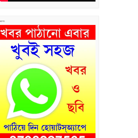
জ্ঞাপন