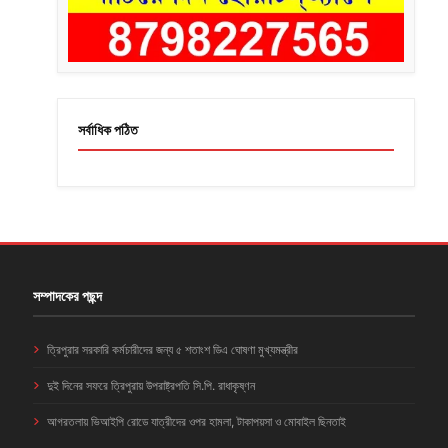
সর্বাধিক পঠিত
সম্পাদকের পছন্দ
ত্রিপুরার সরকারি কর্মচারীদের জন্য ৫ শতাংশ ডিএ ঘোষণা মুখ্যমন্ত্রীর
দুই দিনের সফরে ত্রিপুরায় উপরাষ্ট্রপতি সি.পি. রাধাকৃষ্ণন
আগরতলায় ভিআইপি রোডে যাত্রীদের ওপর হামলা, টাকাপয়সা ও মোবাইল ছিনতাই