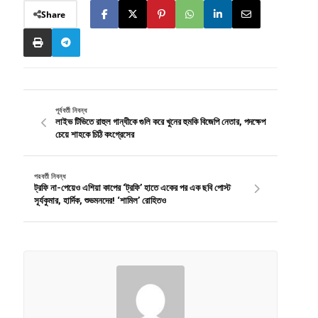
Share
পূর্ববর্তী নিবন্ধ
লাইভ টিভিতে রাহুল গান্ধীকে গুলি করে খুনের হুমকি বিজেপি নেতার, পদক্ষেপ
চেয়ে শাহকে চিঠি কংগ্রেসের
পরবর্তী নিবন্ধ
ট্রফি না-পেয়েও এশিয়া কাপের ‘ট্রফি’ হাতে একের পর এক ছবি পোস্ট
সূর্যকুমার, হার্দিক, শুভমনদের! ‘শামিল’ রোহিতও