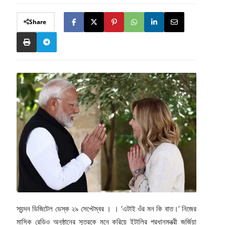
Share
স্যন্দন ডিজিটেল ডেস্ক ২৯ সেপ্টেম্বর । । ‘এটাই ওঁর মন কি বাত।’ নিজের
মাসিক রেডিও অনুষ্ঠানের সূত্রকে মনে করিয়ে ইটালির প্রধানমন্ত্রী জর্জিয়া