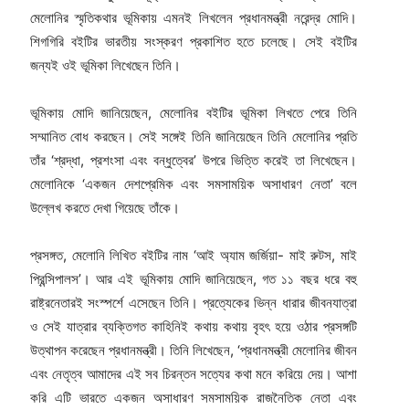
মেলোনির স্মৃতিকথার ভূমিকায় এমনই লিখলেন প্রধানমন্ত্রী নরেন্দ্র মোদি।
শিগগিরি বইটির ভারতীয় সংস্করণ প্রকাশিত হতে চলেছে। সেই বইটির
জন্যই ওই ভূমিকা লিখেছেন তিনি।
ভূমিকায় মোদি জানিয়েছেন, মেলোনির বইটির ভূমিকা লিখতে পেরে তিনি
সম্মানিত বোধ করছেন। সেই সঙ্গেই তিনি জানিয়েছেন তিনি মেলোনির প্রতি
তাঁর ‘শ্রদ্ধা, প্রশংসা এবং বন্ধুত্বের’ উপরে ভিত্তি করেই তা লিখেছেন।
মেলোনিকে ‘একজন দেশপ্রেমিক এবং সমসাময়িক অসাধারণ নেতা’ বলে
উল্লেখ করতে দেখা গিয়েছে তাঁকে।
প্রসঙ্গত, মেলোনি লিখিত বইটির নাম ‘আই অ্যাম জর্জিয়া- মাই রুটস, মাই
প্রিন্সিপালস’। আর এই ভূমিকায় মোদি জানিয়েছেন, গত ১১ বছর ধরে বহু
রাষ্ট্রনেতারই সংস্পর্শে এসেছেন তিনি। প্রত্যেকের ভিন্ন ধারার জীবনযাত্রা
ও সেই যাত্রার ব্যক্তিগত কাহিনিই কথায় কথায় বৃহৎ হয়ে ওঠার প্রসঙ্গটি
উত্থাপন করেছেন প্রধানমন্ত্রী। তিনি লিখেছেন, ‘প্রধানমন্ত্রী মেলোনির জীবন
এবং নেতৃত্ব আমাদের এই সব চিরন্তন সত্যের কথা মনে করিয়ে দেয়। আশা
করি এটি ভারতে একজন অসাধারণ সমসাময়িক রাজনৈতিক নেতা এবং