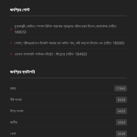
জনপ্রিয় পোস্ট
মুখ্যমন্ত্রী কোভিড স্পেশাল রিলিফ প্যাকেজ প্রকল্পের পরিসংখ্যান দিলেন জেলাশাসক (পঠিত:
18605)
নেপাল, শ্রীলঙ্কাতেও বিজেপি সরকার চান অমিত শাহ, দাবি করলেন বিপ্লব দেব (পঠিত: 18595)
এডহক পদোন্নতি সংবিধান বহির্ভূত : জিতেন্দ্র (পঠিত: 18462)
জনপ্রিয় ক্যাটাগরি
রাজ্য
17945
শীর্ষ সংবাদ
8328
বিশ্ব সংবাদ
4433
জাতীয়
4304
খেলা
3249