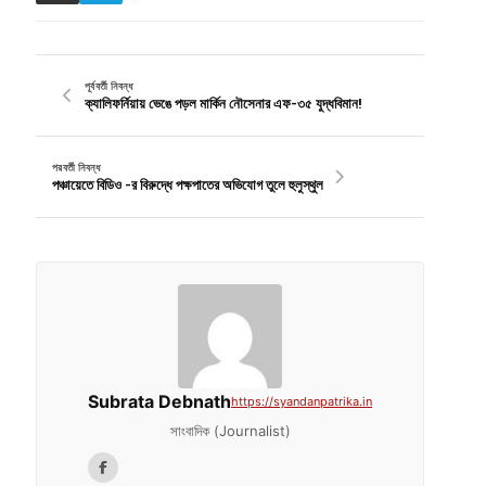
পূর্ববর্তী নিবন্ধ
ক্যালিফর্নিয়ায় ভেঙে পড়ল মার্কিন নৌসেনার এফ-৩৫ যুদ্ধবিমান!
পরবর্তী নিবন্ধ
পঞ্চায়েতে বিডিও -র বিরুদ্ধে পক্ষপাতের অভিযোগ তুলে হুলুস্থুল
Subrata Debnath
https://syandanpatrika.in
সাংবাদিক (Journalist)