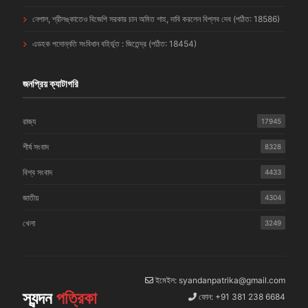
নেপাল, শ্রীলঙ্কাতেও বিজেপি সরকার চান অমিত শাহ, দাবি করলেন বিপ্লব দেব (পঠিত: 18586)
এডহক পদোন্নতি সংবিধান বহির্ভূত : জিতেন্দ্র (পঠিত: 18454)
জনপ্রিয় ক্যাটাগরি
রাজ্য
17945
শীর্ষ সংবাদ
8328
বিশ্ব সংবাদ
4433
জাতীয়
4304
খেলা
3249
ইমেইল: syandanpatrika@gmail.com
স্যন্দন
পত্রিকা
ফোন: +91 381 238 6684