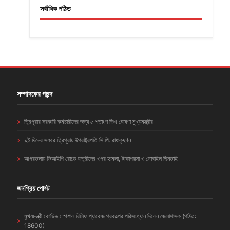
সর্বাধিক পঠিত
সম্পাদকের পছন্দ
ত্রিপুরার সরকারি কর্মচারীদের জন্য ৫ শতাংশ ডিএ ঘোষণা মুখ্যমন্ত্রীর
দুই দিনের সফরে ত্রিপুরায় উপরাষ্ট্রপতি সি.পি. রাধাকৃষ্ণন
আগরতলায় ভিআইপি রোডে যাত্রীদের ওপর হামলা, টাকাপয়সা ও মোবাইল ছিনতাই
জনপ্রিয় পোস্ট
মুখ্যমন্ত্রী কোভিড স্পেশাল রিলিফ প্যাকেজ প্রকল্পের পরিসংখ্যান দিলেন জেলাশাসক (পঠিত:
18600)