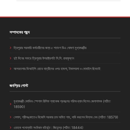
সম্পাদকের পছন্দ
ত্রিপুরার সরকারি কর্মচারীদের জন্য ৫ শতাংশ ডিএ ঘোষণা মুখ্যমন্ত্রীর
দুই দিনের সফরে ত্রিপুরায় উপরাষ্ট্রপতি সি.পি. রাধাকৃষ্ণন
আগরতলায় ভিআইপি রোডে যাত্রীদের ওপর হামলা, টাকাপয়সা ও মোবাইল ছিনতাই
জনপ্রিয় পোস্ট
মুখ্যমন্ত্রী কোভিড স্পেশাল রিলিফ প্যাকেজ প্রকল্পের পরিসংখ্যান দিলেন জেলাশাসক (পঠিত:
18590)
নেপাল, শ্রীলঙ্কাতেও বিজেপি সরকার চান অমিত শাহ, দাবি করলেন বিপ্লব দেব (পঠিত: 18579)
এডহক পদোন্নতি সংবিধান বহির্ভূত : জিতেন্দ্র (পঠিত: 18444)