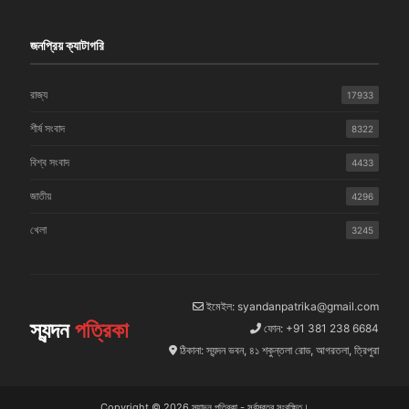
জনপ্রিয় ক্যাটাগরি
রাজ্য
17933
শীর্ষ সংবাদ
8322
বিশ্ব সংবাদ
4433
জাতীয়
4296
খেলা
3245
ইমেইল: syandanpatrika@gmail.com
স্যন্দন
পত্রিকা
ফোন: +91 381 238 6684
ঠিকানা: স্যন্দন ভবন, ৪১ শকুন্তলা রোড, আগরতলা, ত্রিপুরা
Copyright © 2026 স্যান্দন পত্রিকা - সর্বস্বত্ব সংরক্ষিত।