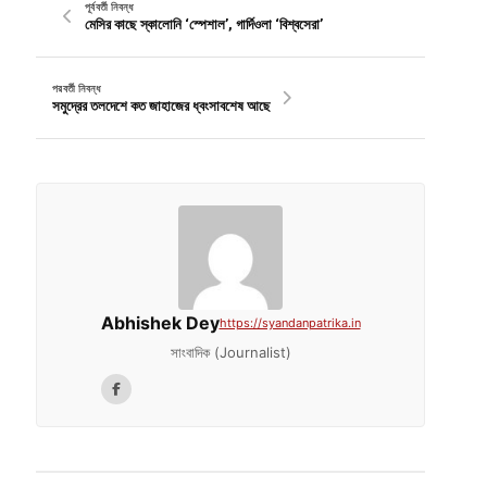
পূর্ববর্তী নিবন্ধ
মেসির কাছে স্কালোনি ‘স্পেশাল’, গার্দিওলা ‘বিশ্বসেরা’
পরবর্তী নিবন্ধ
সমুদ্রের তলদেশে কত জাহাজের ধ্বংসাবশেষ আছে
Abhishek Dey
https://syandanpatrika.in
সাংবাদিক (Journalist)