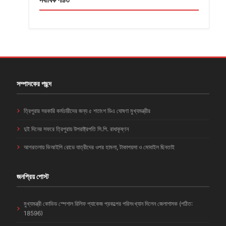
সম্পাদকের পছন্দ
ত্রিপুরার সরকারি কর্মচারীদের জন্য ৫ শতাংশ ডিএ ঘোষণা মুখ্যমন্ত্রীর
দুই দিনের সফরে ত্রিপুরায় উপরাষ্ট্রপতি সি.পি. রাধাকৃষ্ণন
আগরতলায় ভিআইপি রোডে যাত্রীদের ওপর হামলা, টাকাপয়সা ও মোবাইল ছিনতাই
জনপ্রিয় পোস্ট
মুখ্যমন্ত্রী কোভিড স্পেশাল রিলিফ প্যাকেজ প্রকল্পের পরিসংখ্যান দিলেন জেলাশাসক (পঠিত:
18596)