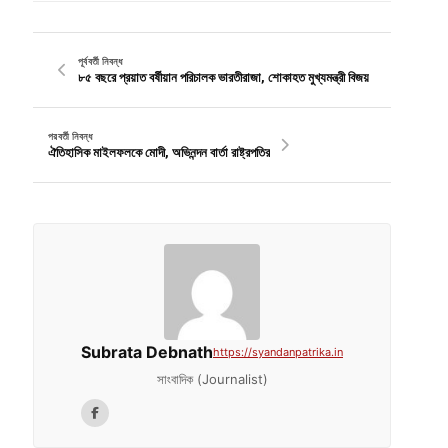
পূর্ববর্তী নিবন্ধ
৮৫ বছরে প্রয়াত বর্ষীয়ান পরিচালক ভারতীরাজা, শোকাহত মুখ্যমন্ত্রী বিজয়
পরবর্তী নিবন্ধ
ঐতিহাসিক মাইলফলকে মোদী, অভিনন্দন বার্তা রাষ্ট্রপতির
Subrata Debnath
https://syandanpatrika.in
সাংবাদিক (Journalist)