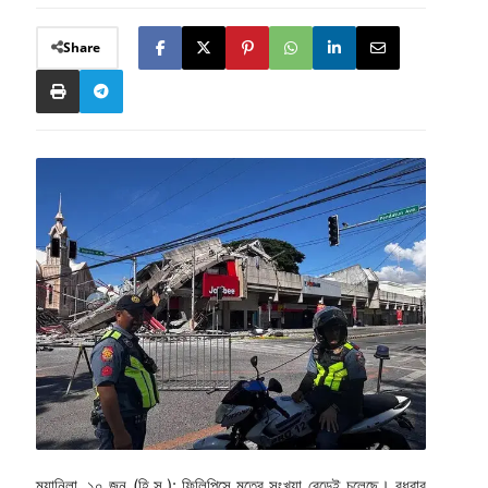
Share
ম্যানিলা, ১০ জুন (হি.স.): ফিলিপিন্সে মৃতের সংখ্যা বেড়েই চলেছে। বুধবার