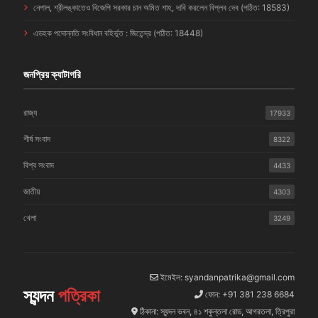
নেপাল, শ্রীলঙ্কাতেও বিজেপি সরকার চান অমিত শাহ, দাবি করলেন বিপ্লব দেব (পঠিত: 18583)
এডহক পদোন্নতি সংবিধান বহির্ভূত : জিতেন্দ্র (পঠিত: 18448)
জনপ্রিয় ক্যাটাগরি
রাজ্য
17933
শীর্ষ সংবাদ
8322
বিশ্ব সংবাদ
4433
জাতীয়
4303
খেলা
3249
ইমেইল: syandanpatrika@gmail.com
স্যন্দন
পত্রিকা
ফোন: +91 381 238 6684
ঠিকানা: স্যন্দন ভবন, ৪১ শকুন্তলা রোড, আগরতলা, ত্রিপুরা