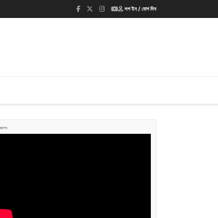
লগ ইন / যোগ দিন
জ্ঞাপন