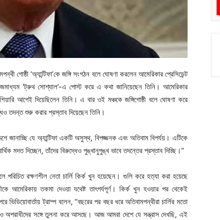
পন্থী গোষ্ঠী ‘অ্যান্টিফা’কে জঙ্গি সংগঠন বলে ঘোষণা করলেন আমেরিকার প্রেসিডেন্ট
মাজমাধ্যম ‘ট্রুথ সোশ্যাল’-এ পোস্ট করে এ কথা জানিয়েছেন তিনি। আমেরিকার
 হুঁশিয়ারি আগেই দিয়েছিলেন তিনি। এ বার ওই মঞ্চকে জঙ্গিগোষ্ঠী বলে ঘোষণা করে
ুদ্ধেও তদন্ত শুরু করার প্রস্তাব দিয়েছেন তিনি।
শে জানাচ্ছি যে অ্যান্টিফা একটি অসুস্থ, বিপজ্জনক এবং অতিবাম বিপর্যয়। এটিকে
থিক মদত দিচ্ছেন, তাঁদের বিরুদ্ধেও পুঙ্খানুপুঙ্খ ভাবে তদন্তের প্রস্তাব দিচ্ছি।”
 বলে পরিচিত রক্ষণশীল নেতা চার্লি কির্ক খুন হয়েছেন। গুলি করে হত্যা করা হয়েছে
ীকে আমেরিকায় তকমা দেওয়া যথেষ্ট তাৎপর্যপূর্ণ। কির্ক খুন হওয়ার পর থেকেই
 পরে ভিডিয়োবার্তায় ট্রাম্প বলেন, “বছরের পর বছর ধরে অতিবামপন্থীরা চার্লির মতো
কারী ও অপরাধীদের সঙ্গে তুলনা করে আসছে। আজ আমরা দেশে যে সন্ত্রাস দেখছি, এই