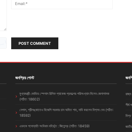
POST COMMENT
জনপ্রিয় পোস্ট
জনপ্
মুখ্যমন্ত্রী কোভিড স্পেশাল রিলিফ প্যাকেজ প্রকল্পের পরিসংখ্যান দিলেন জেলাশাসক
রাজ্য
(পঠিত: 18602)
শীর্ষ 
নেপাল, শ্রীলঙ্কাতেও বিজেপি সরকার চান অমিত শাহ, দাবি করলেন বিপ্লব দেব (পঠিত:
18592)
বিশ্ব
এডহক পদোন্নতি সংবিধান বহির্ভূত : জিতেন্দ্র (পঠিত: 18459)
জাতীয