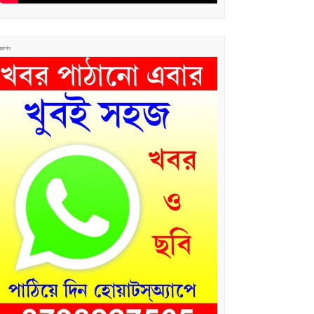
জ্ঞাপন