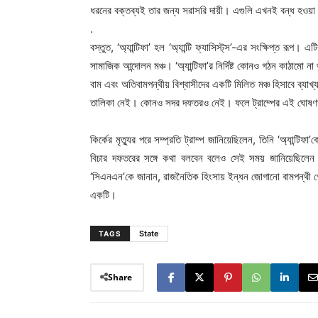
ধরনের বক্তব্যই তার জন্য সরাসরি দায়ী। এগুলি এখনই বন্ধ হওয়
.
বস্তুত, ‘অ্যান্টিফা’ হল ‘অ্যান্টি ফ্যাসিস্ট্‌স’-এর সংক্ষিপ্ত রূপ
সামাজিক আন্দোলন মঞ্চ। ‘অ্যান্টিফা’র নির্দিষ্ট কোনও গঠন কাঠামো ন
বাম এবং অতিবামপন্থীয় বিশ্বাসীদের একটি মিলিত মঞ্চ হিসাবে ব্যা
তালিকা নেই। কোনও সদর দফতরও নেই। ফলে ট্রাম্পের এই ঘোষণা কী 
কির্কের মৃত্যুর পরে সম্প্রতি ট্রাম্প জানিয়েছিলেন, তিনি ‘অ্যান্ট
বিচার দফতরের সঙ্গে কথা বলবেন বলেও সেই সময় জানিয়েছিলেন ট
‘সিএনএন’কে জানান, রাজনৈতিক হিংসায় ইন্ধন জোগানো বামপন্থী গোষ্ঠ
একটি।
State
TAGS
Share