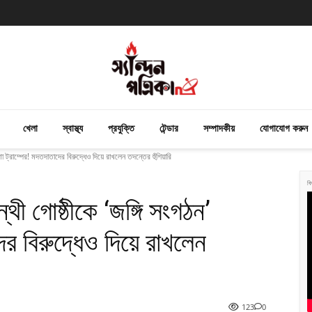
খেলা
স্বাস্থ্য
প্রযুক্তি
টেন্ডার
সম্পাদকীয়
যোগাযোগ করুন
 ট্রাম্পের! মদতদাতাদের বিরুদ্ধেও দিয়ে রাখলেন তদন্তের হুঁশিয়ারি
বি
থী গোষ্ঠীকে ‘জঙ্গি সংগঠন’
র বিরুদ্ধেও দিয়ে রাখলেন
123
0