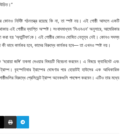
া উচিত।”
। এটির কোনও নির্দিষ্ট গঠনতন্ত্র রয়েছে কি না, তা স্পষ্ট নয়। এই গোষ্ঠী আসলে একটি
া থাকায় এই গোষ্ঠীর ব্যাপ্তি অস্পষ্ট। সংবাদমাধ্যম ‘সিএনএন’ অনুসারে, আমেরিকার
খ্যা করা হয় ‘অ্যান্টিফা’কে। এই গোষ্ঠীর কোনও ঘোষিত নেতৃত্ব নেই। কোনও সদস্য
ভাবে কার্যকর হবে, কাদের বিরুদ্ধে কার্যকর হবে— তা এখনও স্পষ্ট নয়।
িফা’কে ‘ঘরোয়া জঙ্গি’ তকমা দেওয়ার বিষয়টি বিবেচনা করবেন। এ বিষয়ে ক্যাবিনেট এবং
্রাম্প। বৃহস্পতিবার ট্রাম্পের ঘোষণার পরে হোয়াটই হাউসের এক আধিকারিক
ীগুলির বিরুদ্ধে প্রেসিডেন্ট ট্রাম্প অনেকগুলি পদক্ষেপ করবেন। এটিও তার মধ্যে