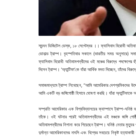
স্যন্দন ডিজিটেল ডেস্ক, ১৮ সেপ্টেম্বর ।। ফ্যাসিবাদ বিরোধী অতিবাম
ডোনাল্ড ট্রাম্প। বৃহস্পতিবার সকালে (ভারতীয় সময় অনুসারে) স
ফ্যাসিবাদ বিরোধী অতিবামপন্থীদের ওই মঞ্চের বিরুদ্ধে পদক্ষেপের
দিলেন ট্রাম্প। ‘অ্যান্টিফা’কে যাঁরা আর্থিক মদত দিচ্ছেন, তাঁদের বির
সমাজমাধ্যমে ট্রাম্প লিখেছেন, “আমি আমেরিকার দেশপ্রমিকদের উদ্দে
আমি একটি বড় জঙ্গিগোষ্ঠী হিসাবে ঘোষণা করছি। যাঁরা অ্যান্টিফাকে আর্
সম্প্রতি আমেরিকার এক বিশ্ববিদ্যালয়ের ক্যাম্পাসে ট্রাম্প-ঘনিষ্ঠ
তাঁকে। ওই ঘটনার পরেই অতিবামপন্থীদের এই মঞ্চকে জঙ্গি গোষ্ঠ
অতিবামপন্থীদের নিশানা করে গিয়েছেন ট্রাম্প। ঘনিষ্ঠ নেতার মৃত্যুর
দুর্দান্ত আমেরিকানদের নাৎসি এবং বিশ্বের সবচেয়ে নিকৃষ্ট হত্যা