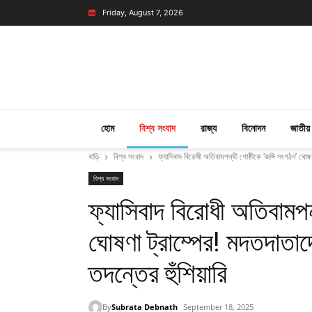
Friday, August 7, 2026
হোম
বিশ্ব সংবাদ
রাজ্য
বিনোদন
জাতীয়
বাড়ি
বিশ্ব সংবাদ
ফ্যাসিবাদ বিরোধী অতিবামপন্থী গোষ্ঠীকে ‘জঙ্গি সংগঠন’ ঘোষণা
বিশ্ব সংবাদ
ফ্যাসিবাদ বিরোধী অতিবামপন্
ঘোষণা ট্রাম্পের! মদতদাতাদে
তদন্তের হুঁশিয়ারি
By
Subrata Debnath
September 18, 2025