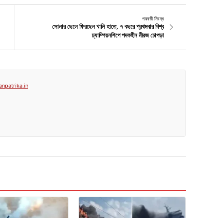
পরবর্তী নিবন্ধ
সোনার ছেলে ফিরছেন খালি হাতে, ৭ বছরে প্রথমবার বিশ্ব
চ্যাম্পিয়নশিপে পদকহীন নীরজ চোপড়া
anpatrika.in