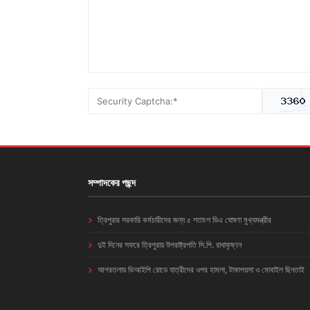
সম্পাদকের পছন্দ
ত্রিপুরার সরকারি কর্মচারীদের জন্য ৫ শতাংশ ডিএ ঘোষণা মুখ্যমন্ত্রীর
দুই দিনের সফরে ত্রিপুরায় উপরাষ্ট্রপতি সি.পি. রাধাকৃষ্ণন
আগরতলায় ভিআইপি রোডে যাত্রীদের ওপর হামলা, টাকাপয়সা ও মোবাইল ছিনতাই