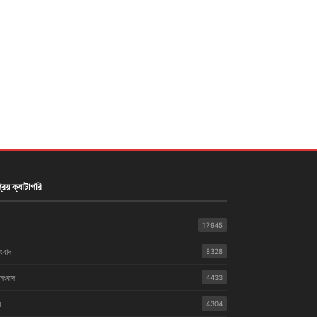
রিয় ক্যাটাগরি
17945
সংবাদ
8328
 সংবাদ
4433
়
4304